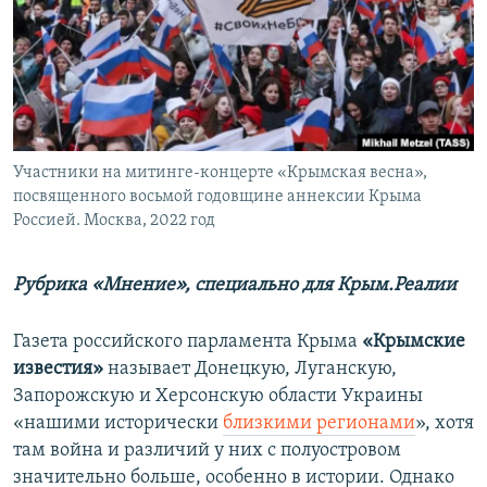
ПРИСОЕДИНЯЙТЕСЬ!
ПОБЕДИТЕЛЕЙ НЕ СУДЯТ?
КРЫМ.НЕПОКОРЕННЫЙ
ELIFBE
УКРАИНСКАЯ ПРОБЛЕМА КРЫМА
Все сайты RFE/RL
Участники на митинге-концерте «Крымская весна»,
посвященного восьмой годовщине аннексии Крыма
Россией. Москва, 2022 год
Рубрика «Мнение», специально для Крым.Реалии
Газета российского парламента Крыма
«Крымские
известия»
называет Донецкую, Луганскую,
Запорожскую и Херсонскую области Украины
«нашими исторически
близкими регионами
», хотя
там война и различий у них с полуостровом
значительно больше, особенно в истории. Однако