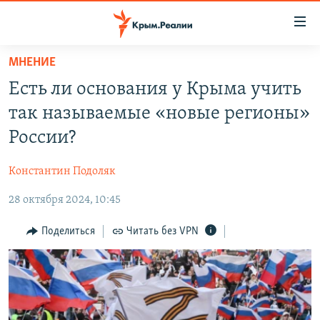
Доступность
ссылки
Вернуться
МНЕНИЕ
к
НОВОСТИ
Есть ли основания у Крыма учить
основному
СПЕЦПРОЕКТЫ
содержанию
так называемые «новые регионы»
ВОДА
Вернутся
ГРУЗ 200
России?
к
ИСТОРИЯ
КАРТА ВОЕННЫХ ОБЪЕКТОВ КРЫМА
главной
Константин Подоляк
ЕЩЕ
11 ЛЕТ ОККУПАЦИИ КРЫМА. 11 ИСТОРИЙ СОПРОТИВЛЕНИЯ
навигации
Вернутся
28 октября 2024, 10:45
РАДІО СВОБОДА
ИНТЕРАКТИВ
к
КАК ОБОЙТИ БЛОКИРОВКУ
ИНФОГРАФИКА
Поделиться
Читать без VPN
поиску
ТЕЛЕПРОЕКТ КРЫМ.РЕАЛИИ
Українською
СОВЕТЫ ПРАВОЗАЩИТНИКОВ
Qırımtatar
ПРОПАВШИЕ БЕЗ ВЕСТИ