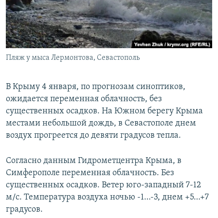
ПРИСОЕДИНЯЙТЕСЬ!
ПОБЕДИТЕЛЕЙ НЕ СУДЯТ?
КРЫМ.НЕПОКОРЕННЫЙ
ELIFBE
Пляж у мыса Лермонтова, Севастополь
УКРАИНСКАЯ ПРОБЛЕМА КРЫМА
Все сайты RFE/RL
В Крыму 4 января, по прогнозам синоптиков,
ожидается переменная облачность, без
существенных осадков. На Южном берегу Крыма
местами небольшой дождь, в Севастополе днем
воздух прогреется до девяти градусов тепла.
Согласно данным Гидрометцентра Крыма, в
Симферополе переменная облачность. Без
существенных осадков. Ветер юго-западный 7-12
м/с. Температура воздуха ночью -1…-3, днем +5…+7
градусов.