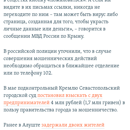
в соцсетях кнопку «пожаловаться». А если вы
ПРИСОЕДИНЯЙТЕСЬ!
ПОБЕДИТЕЛЕЙ НЕ СУДЯТ?
видите в их письмах ссылки, никогда не
переходите по ним – там может быть вирус либо
КРЫМ.НЕПОКОРЕННЫЙ
страница, созданная для того, чтобы украсть
ELIFBE
личные данные или деньги», – говорится в
сообщении МВД России по Крыму.
УКРАИНСКАЯ ПРОБЛЕМА КРЫМА
Все сайты RFE/RL
В российской полиции уточнили, что в случае
совершения мошеннических действий
необходимо обращаться в ближайшее отделение
или по телефону 102.
В мае подконтрольный Кремлю Севастопольский
городской суд
постановил взыскать с двух
предпринимателей
4 млн рублей (1,7 млн гривен) в
пользу правительства города за мошенничество.
Ранее в Алуште
задержали двоих жителей