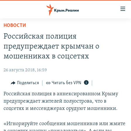
Доступность
ссылки
Вернуться
НОВОСТИ
к
НОВОСТИ
Российская полиция
основному
СПЕЦПРОЕКТЫ
содержанию
предупреждает крымчан о
ВОДА
Вернутся
ГРУЗ 200
мошенниках в соцсетях
к
ИСТОРИЯ
КАРТА ВОЕННЫХ ОБЪЕКТОВ КРЫМА
главной
26 августа 2018, 16:59
ЕЩЕ
11 ЛЕТ ОККУПАЦИИ КРЫМА. 11 ИСТОРИЙ СОПРОТИВЛЕНИЯ
навигации
Вернутся
Поделиться
Читать без VPN
РАДІО СВОБОДА
ИНТЕРАКТИВ
к
Российская полиция в аннексированном Крыму
КАК ОБОЙТИ БЛОКИРОВКУ
ИНФОГРАФИКА
поиску
предупреждает жителей полуострова, что в
ТЕЛЕПРОЕКТ КРЫМ.РЕАЛИИ
соцсетях и мессенджерах орудуют мошенники.
Українською
СОВЕТЫ ПРАВОЗАЩИТНИКОВ
Qırımtatar
«Игнорируйте сообщения мошенников или жмите
ПРОПАВШИЕ БЕЗ ВЕСТИ