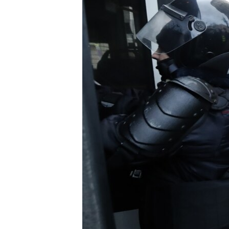
ПОБЕДИТЕЛЕЙ НЕ СУДЯТ?
КРЫМ.НЕПОКОРЕННЫЙ
ELIFBE
УКРАИНСКАЯ ПРОБЛЕМА КРЫМА