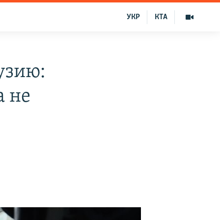
УКР
КТА
узию:
а не