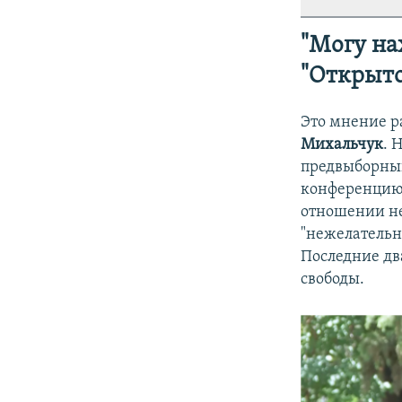
"Могу на
"Открыто
Это мнение р
Михальчук
. 
предвыборный
конференцию 
отношении не
"нежелательн
Последние два
свободы.