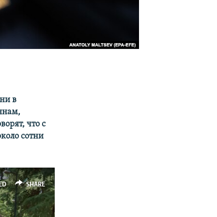
ни в
янам,
орят, что с
около сотни
ED
SHARE