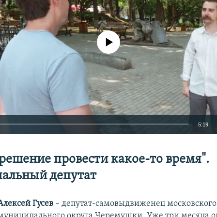
No media source currently available
5:19
EMBED
решение провести какое-то время".
альный депутат
Алексей Гусев
– депутат-самовыдвиженец московского
Auto
240p
360p
480p
муниципального округа Черемушки. Уже три месяца о