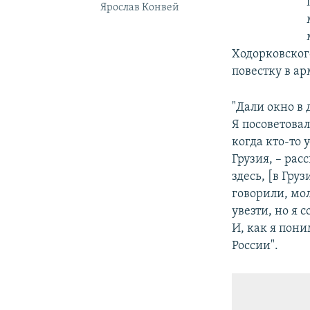
Ярослав Конвей
Ходорковского
повестку в а
"Дали окно в 
Я посоветова
когда кто-то 
Грузия, – рас
здесь, [в Гру
говорили, мол
увезти, но я 
И, как я пони
России".