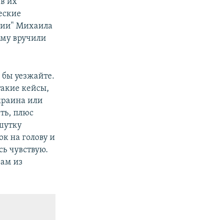
в их
еские
ссии" Михаила
 ему вручили
к бы уезжайте.
такие кейсы,
Украина или
ать, плюс
 шутку
к на голову и
сь чувствую.
рам из