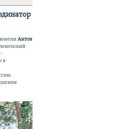
ординатор
 Тюмени
Антон
 тюменский
н-
о в
ссию.
лишения