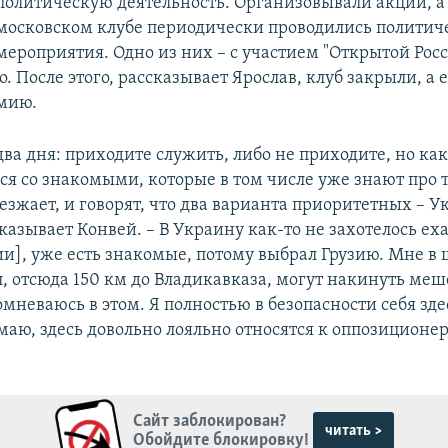
политическую деятельность. Организовывали акции, а 
московском клубе периодически проводились политич
мероприятия. Одно из них – с участием "Открытой Ро
. После этого, рассказывает Ярослав, клуб закрыли, а
рмию.
два дня: приходите служить, либо не приходите, но ка
лся со знакомыми, которые в том числе уже знают про 
уезжает, и говорят, что два варианта приоритетных – 
сказывает Конвей. – В Украину как-то не захотелось ех
зии], уже есть знакомые, потому выбрал Грузию. Мне в
, отсюда 150 км до Владикавказа, могут накинуть мешо
сомневаюсь в этом. Я полностью в безопасности себя зде
маю, здесь довольно лояльно относятся к оппозиционе
Сайт заблокирован?
читать >
Обойдите блокировку!