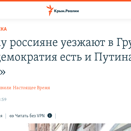
ЕКА
у россияне уезжают в Гр
демократия есть и Путин
»
швили
Настоящее Время
3:59
ся
Читать без VPN