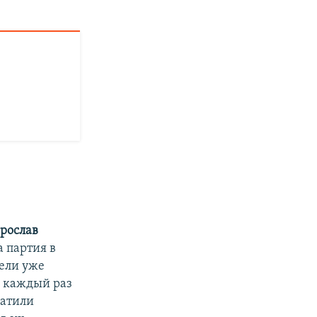
рослав
а партия в
тели уже
о каждый раз
ратили