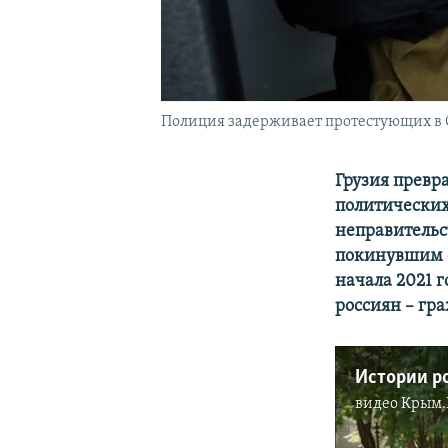
Полиция задерживает протестующих в Са
Грузия превр
политических
неправительс
покинувшим с
начала 2021 г
россиян – гр
видео
Крым.