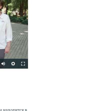
Auto
240p
SHARE
360p
480p
720p
1080p
н находится в