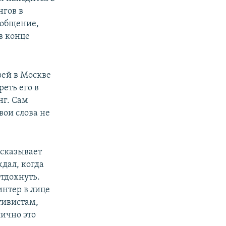
нгов в
ообщение,
px
width
в конце
зей в Москве
еть его в
нг. Сам
вои слова не
ассказывает
ждал, когда
Отдохнуть.
интер в лице
тивистам,
лично это