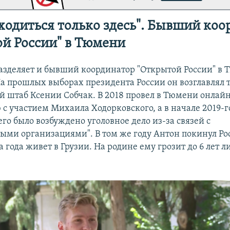
ходиться только здесь". Бывший ко
й России" в Тюмени
азделяет и бывший координатор "Открытой России" в
На прошлых выборах президента России он возглавлял
 штаб Ксении Собчак. В 2018 провел в Тюмени онлай
с участием Михаила Ходорковского, а в начале 2019-г
го было возбуждено уголовное дело из-за связей с
ыми организациями". В том же году Антон покинул Ро
 года живет в Грузии. На родине ему грозит до 6 лет 