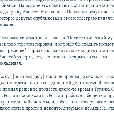
Тбилиси. На родине его обвиняют в организации мити
720p
1080p
поддержку Алексея Навального
.
Поводом послужило с
которое депутат опубликовал в своем телеграм-канале 
января.
Следователи усмотрели в словах "Политехнический му
неплохо отреставрирован, и хорошо бы сходить посмотр
воскресенье" – призыв к гражданам выходить на мити
Алексей утверждает, что никакого скрытого смысла в с
вкладывал.
о, суд [по этому делу] так и не прошел до сих пор, – р
административная на сегодняшний день статья. Я подо
и принял решение провести какое-то время в Грузии. 
в России происходит: в России [работает] бешеный пр
хранительной системы, и, собственно говоря, всем ак
дают статьи просто в неконтролируемом порядке. Я от