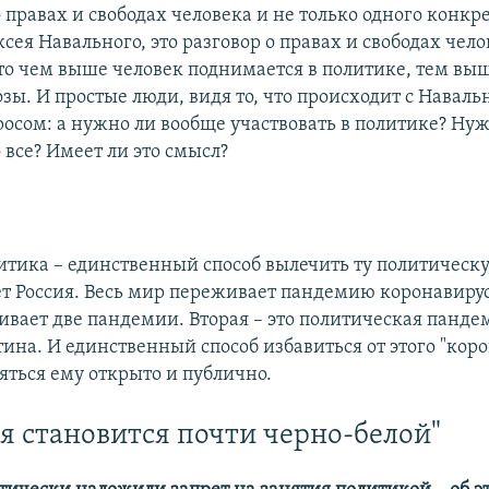
о правах и свободах человека и не только одного конкр
сея Навального, это разговор о правах и свободах чело
то чем выше человек поднимается в политике, тем выш
зы. И простые люди, видя то, что происходит с Навал
росом: а нужно ли вообще участвовать в политике? Ну
 все? Имеет ли это смысл?
итика – единственный способ вылечить ту политическ
ет Россия. Весь мир переживает пандемию коронавирус
ивает две пандемии. Вторая – это политическая пандем
ина. И единственный способ избавиться от этого "коро
яться ему открыто и публично.
я становится почти черно-белой"