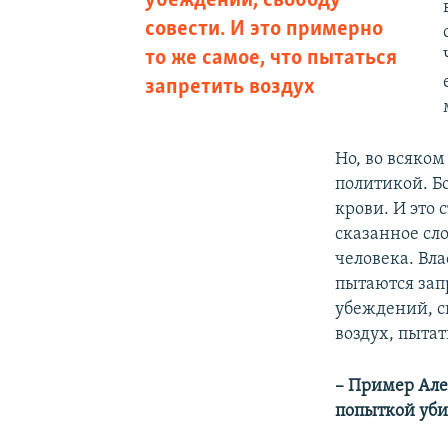
убеждений, свободу
совести. И это примерно
то же самое, что пытаться
запретить воздух
Но, во всяко
политикой. Б
крови. И это 
сказанное сл
человека. Вла
пытаются запр
убеждений, св
воздух, пытат
– Пример Але
попыткой уби