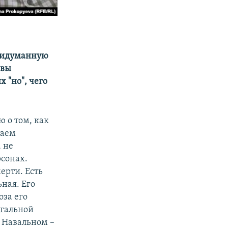
 придуманную
 вы
 "но", чего
 о том, как
даем
 не
сонах.
ерти. Есть
ная. Его
оза его
егальной
о Навальном –