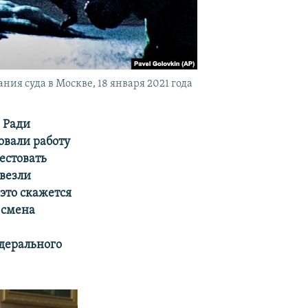
ия суда в Москве, 18 января 2021 года
 Ради
овали работу
естовать
увезли
 это скажется
 смена
м
едерального