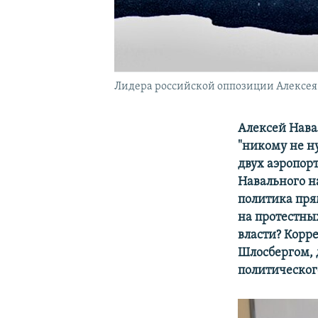
Лидера российской оппозиции Алексея Н
Алексей Нава
"никому не н
двух аэропорт
Навального на
политика прям
на протестны
власти? Корр
Шлосбергом,
политическог