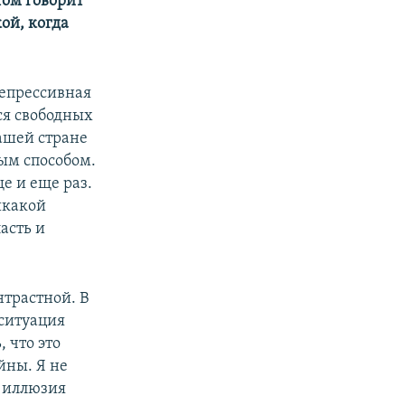
том говорит
ой, когда
репрессивная
ся свободных
нашей стране
вым способом.
ще и еще раз.
икакой
асть и
нтрастной. В
 ситуация
 что это
йны. Я не
ь иллюзия