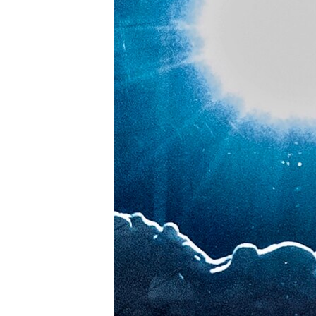
ПОБЕДИТЕЛЕЙ НЕ СУДЯТ?
КРЫМ.НЕПОКОРЕННЫЙ
ELIFBE
УКРАИНСКАЯ ПРОБЛЕМА КРЫМА