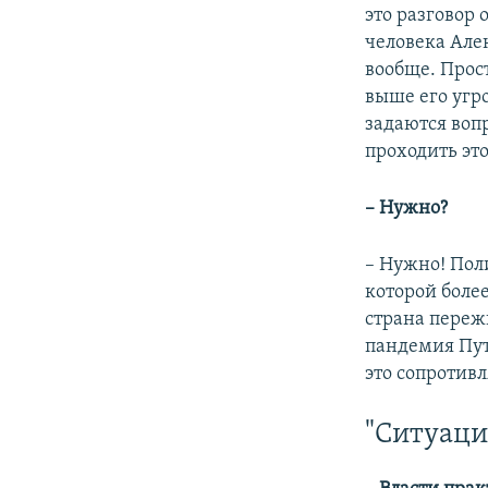
это разговор 
человека Алек
вообще. Прос
выше его угро
задаются воп
проходить это
– Нужно?
– Нужно! Пол
которой боле
страна переж
пандемия Пут
это сопротивл
"Ситуаци