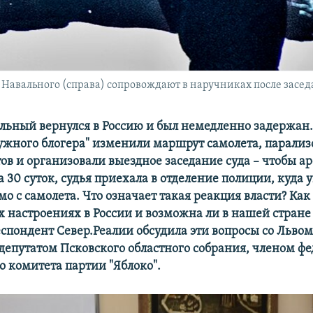
авального (справа) сопровождают в наручниках после заседан
льный вернулся в Россию и был немедленно задержан.
ужного блогера" изменили маршрут самолета, парализ
ов и организовали выездное заседание суда – чтобы ар
 30 суток, судья приехала в отделение полиции, куда 
о с самолета. Что означает такая реакция власти? Как
х настроениях в России и возможна ли в нашей стране
еспондент Север.Реалии обсудила эти вопросы со Льво
депутатом Псковского областного собрания, членом ф
о комитета партии "Яблоко".