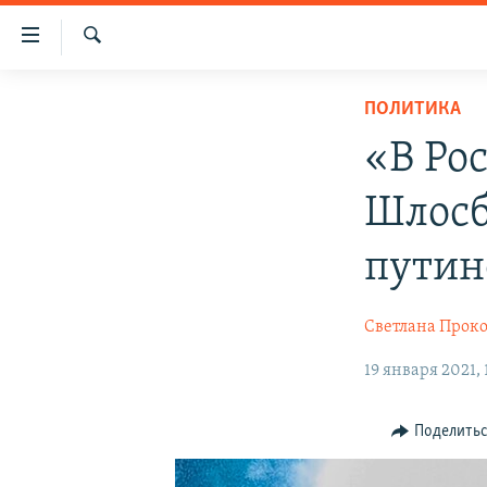
Доступность
ссылки
Искать
Вернуться
НОВОСТИ
ПОЛИТИКА
к
СПЕЦПРОЕКТЫ
основному
«В Ро
содержанию
ВОДА
ГРУЗ 200
Вернутся
Шлосб
ИСТОРИЯ
КАРТА ВОЕННЫХ ОБЪЕКТОВ КРЫМА
к
главной
ЕЩЕ
11 ЛЕТ ОККУПАЦИИ КРЫМА. 11 ИСТОРИЙ
путин
навигации
СОПРОТИВЛЕНИЯ
РАДІО СВОБОДА
ИНТЕРАКТИВ
Вернутся
Светлана Прок
к
КАК ОБОЙТИ БЛОКИРОВКУ
ИНФОГРАФИКА
поиску
19 января 2021, 
ТЕЛЕПРОЕКТ КРЫМ.РЕАЛИИ
СОВЕТЫ ПРАВОЗАЩИТНИКОВ
Поделить
ПРОПАВШИЕ БЕЗ ВЕСТИ