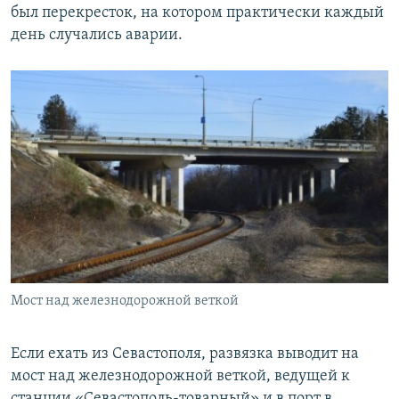
был перекресток, на котором практически каждый
день случались аварии.
Мост над железнодорожной веткой
Если ехать из Севастополя, развязка выводит на
мост над железнодорожной веткой, ведущей к
станции «Севастополь-товарный» и в порт в