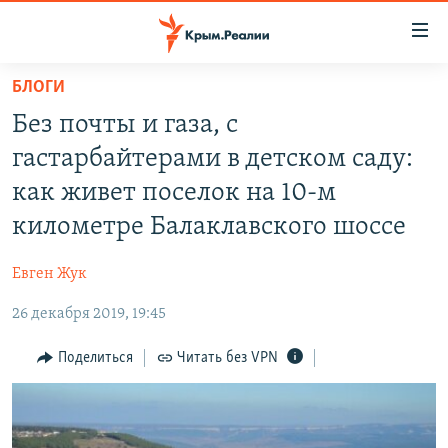
Доступность
ссылки
Вернуться
БЛОГИ
к
НОВОСТИ
Без почты и газа, с
основному
СПЕЦПРОЕКТЫ
содержанию
гастарбайтерами в детском саду:
ВОДА
Вернутся
ГРУЗ 200
как живет поселок на 10-м
к
ИСТОРИЯ
КАРТА ВОЕННЫХ ОБЪЕКТОВ КРЫМА
километре Балаклавского шоссе
главной
ЕЩЕ
11 ЛЕТ ОККУПАЦИИ КРЫМА. 11 ИСТОРИЙ СОПРОТИВЛЕНИЯ
навигации
Евген Жук
Вернутся
РАДІО СВОБОДА
ИНТЕРАКТИВ
к
26 декабря 2019, 19:45
КАК ОБОЙТИ БЛОКИРОВКУ
ИНФОГРАФИКА
поиску
Поделиться
Читать без VPN
ТЕЛЕПРОЕКТ КРЫМ.РЕАЛИИ
Українською
СОВЕТЫ ПРАВОЗАЩИТНИКОВ
Qırımtatar
ПРОПАВШИЕ БЕЗ ВЕСТИ