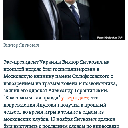
ПРИСОЕДИНЯЙТЕСЬ!
ПОБЕДИТЕЛЕЙ НЕ СУДЯТ?
КРЫМ.НЕПОКОРЕННЫЙ
ELIFBE
УКРАИНСКАЯ ПРОБЛЕМА КРЫМА
Все сайты RFE/RL
Виктор Янукович
Экс-президент Украины Виктор Янукович на
прошлой неделе был госпитализирован в
Московскую клинику имени Склифосовского с
подозрением на травмы колена и позвоночника,
заявил его адвокат Александр Горошинский.
"Комсомольская правда"
утверждает
, что
повреждения Янукович получил в прошлый
четверг во время игры в теннис в одном из
московских клубов. 19 ноября Янукович должен
был выступить с последним словом по видеосвязи