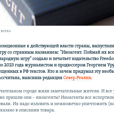
 всех»
позиционные к действующей власти страны, выпустили
гру со странным названием: "Иноагент. Поймай их все
народную игру" создало и печатает издательство Freedo
но 2023 года журналистом и продюссером Георгием Ур
ещенных в РФ текстов. Кто и зачем придумал эту необ
рассчитана, выясняла редакция
Север.Реалии
.
ечательном городе жили замечательные жители. И все 
 не пришли они – иноагенты! Иноагенты все испортил
вали. Их надо изловить и немножечко уничтожить (н
указано в описании товара.