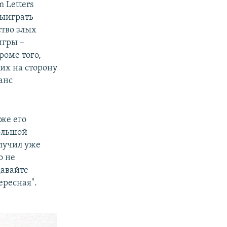
 Letters
выиграть
тво злых
игры –
роме того,
их на сторону
анс
же его
большой
лучил уже
о не
давайте
ересная".