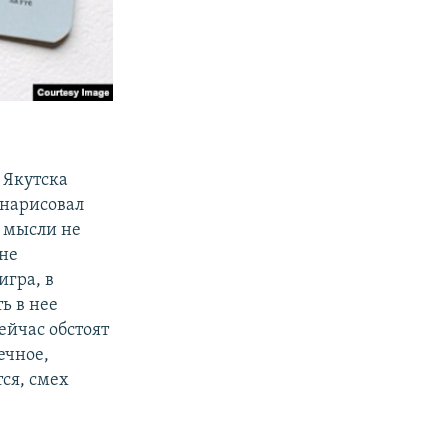
 Якутска
, нарисовал
е мысли не
 не
игра, в
ь в нее
ейчас обстоят
ечное,
ся, смех