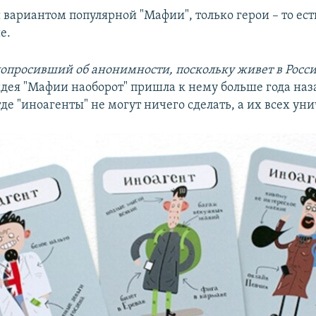
 вариантом популярной "Мафии", только герои – то ес
е.
попросивший об анонимности, поскольку живет в России
идея "Мафии наоборот" пришла к нему больше года наза
где "иноагенты" не могут ничего сделать, а их всех ун