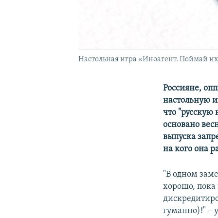
Настольная игра «Иноагент. Поймай их
Россияне, оп
настольную и
что "русскую 
основано вес
выпуска запр
на кого она 
"В одном зам
хорошо, пока
дискредитиро
гуманно)!" – 