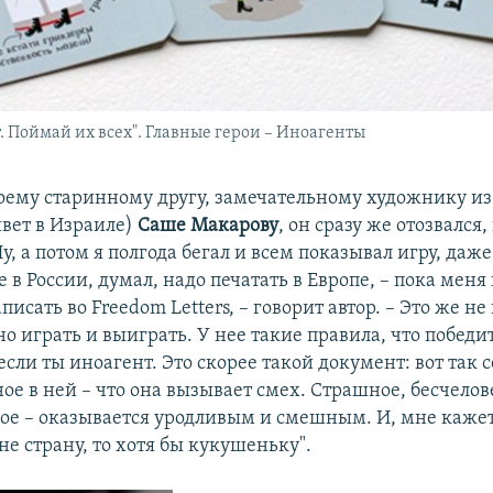
. Поймай их всех". Главные герои – Иноагенты
воему старинному другу, замечательному художнику из
ивет в Израиле)
Саше Макарову
, он сразу же отозвался
Ну, а потом я полгода бегал и всем показывал игру, даж
е в России, думал, надо печатать в Европе, – пока меня
исать во Freedom Letters, – говорит автор. – Это же не 
 играть и выиграть. У нее такие правила, что победит
сли ты иноагент. Это скорее такой документ: вот так с
ное в ней – что она вызывает смех. Страшное, бесчелов
ое – оказывается уродливым и смешным. И, мне кажет
 не страну, то хотя бы кукушеньку".