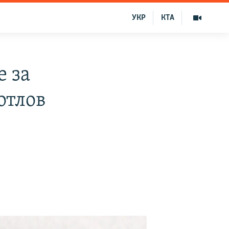
УКР
КТА
е за
отлов