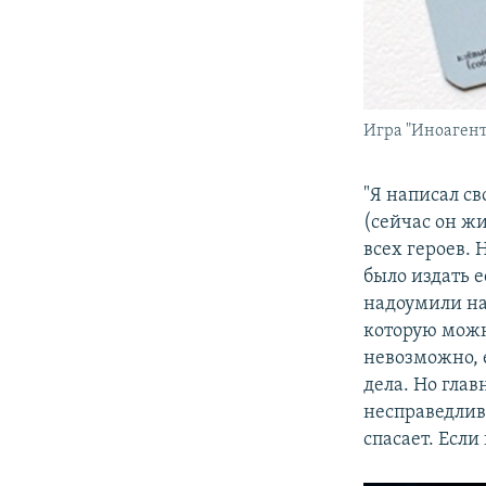
Игра "Иноагент
"Я написал с
(сейчас он ж
всех героев. 
было издать е
надоумили нап
которую можно
невозможно, е
дела. Но глав
несправедлив
спасает. Если