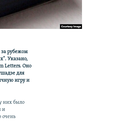
 за рубежом
х". Указано,
m Letters. Оно
ушадзе для
ычную игру и
у них было
и и
о очень