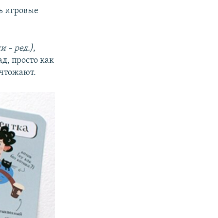
ть игровые
 – ред.)
,
д, просто как
ичтожают.