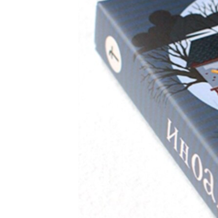
ПОБЕДИТЕЛЕЙ НЕ СУДЯТ?
КРЫМ.НЕПОКОРЕННЫЙ
ELIFBE
УКРАИНСКАЯ ПРОБЛЕМА КРЫМА