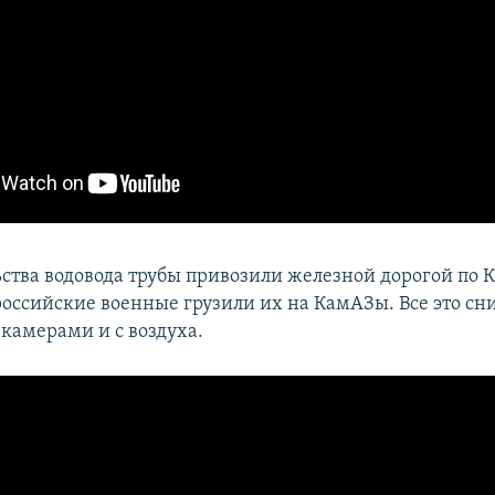
ьства водовода трубы привозили железной дорогой по 
 российские военные грузили их на КамАЗы. Все это с
камерами и с воздуха.