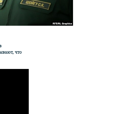
в
ывают, что