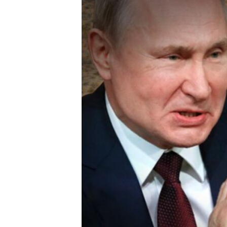
ПОБЕДИТЕЛЕЙ НЕ СУДЯТ?
КРЫМ.НЕПОКОРЕННЫЙ
ELIFBE
УКРАИНСКАЯ ПРОБЛЕМА КРЫМА