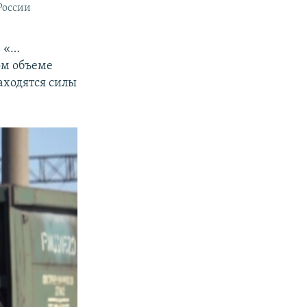
России
: «…
ом объеме
аходятся силы