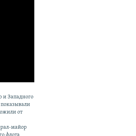
о и Западного
а показывали
ложили от
ерал-майор
го флота