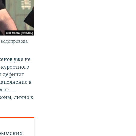
о водопровода
сенов уже не
я курортного
ся дефицит
наполнение в
юс. ...
роны, лично к
крымских