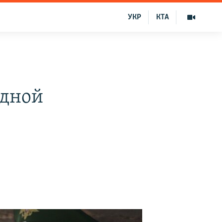
УКР
КТА
одной