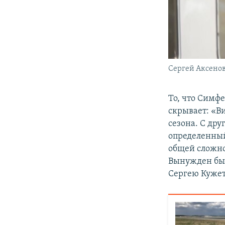
Cергей Аксенов
То, что Симф
скрывает: «Ви
сезона. С дру
определенный
общей сложно
Вынужден был
Сергею Куже