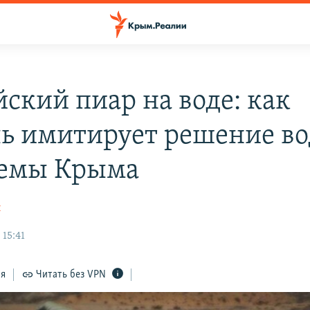
йский пиар на воде: как
ь имитирует решение в
емы Крыма
н
 15:41
ся
Читать без VPN