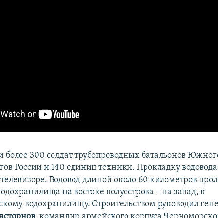
и более 300 солдат трубопроводных батальонов Южног
гов России и 140 единиц техники. Прокладку водовод
телевизоре. Водовод длиной около 60 километров про
одохранилища на востоке полуострова – на запад, к
кому водохранилищу. Строительством руководил ген
асторнов
, командир армейского корпуса Черноморско