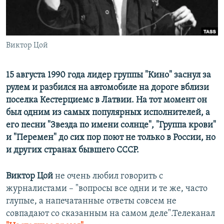
ПРИСОЕДИНЯЙТЕСЬ!
ПОБЕДИТЕЛЕЙ НЕ СУДЯТ?
КРЫМ.НЕПОКОРЕННЫЙ
ELIFBE
Виктор Цой
УКРАИНСКАЯ ПРОБЛЕМА КРЫМА
15 августа 1990 года лидер группы "Кино" заснул за
Все сайты RFE/RL
рулем и разбился на автомобиле на дороге вблизи
поселка Кестерциемс в Латвии. На тот момент он
был одним из самых популярных исполнителей, а
его песни "Звезда по имени солнце", "Группа крови"
и "Перемен" до сих пор поют не только в России, но
и других странах бывшего СССР.
Виктор Цой
не очень любил говорить с
журналистами – "вопросы все одни и те же, часто
глупые, а напечатанные ответы совсем не
совпадают со сказанным на самом деле".Телеканал