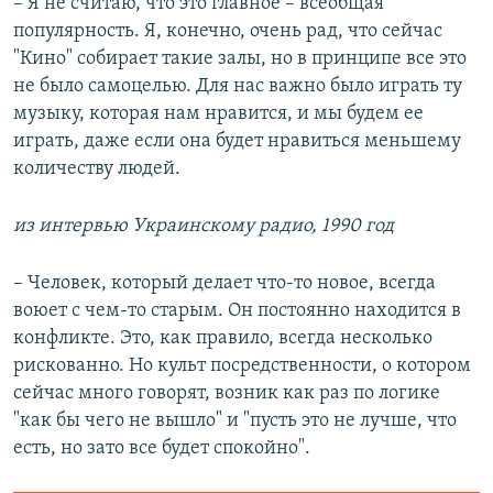
– Я не считаю, что это главное – всеобщая
у
щ
популярность. Я, конечно, очень рад, что сейчас
щ
и
"Кино" собирает такие залы, но в принципе все это
и
й
не было самоцелью. Для нас важно было играть ту
й
с
музыку, которая нам нравится, и мы будем ее
с
л
играть, даже если она будет нравиться меньшему
л
а
количеству людей.
а
й
й
д
из интервью Украинскому радио, 1990 год
д
– Человек, который делает что-то новое, всегда
воюет с чем-то старым. Он постоянно находится в
конфликте. Это, как правило, всегда несколько
рискованно. Но культ посредственности, о котором
сейчас много говорят, возник как раз по логике
"как бы чего не вышло" и "пусть это не лучше, что
есть, но зато все будет спокойно".