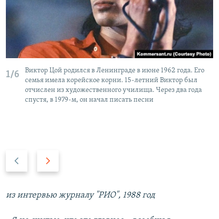
Виктор Цой родился в Ленинграде в июне 1962 года. Его
1/6
семья имела корейское корни. 15-летний Виктор был
отчислен из художественного училища. Через два года
спустя, в 1979-м, он начал писать песни
П
С
р
л
е
е
д
д
из интервью журналу "РИО", 1988 год
ы
у
д
ю