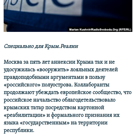
ПРИСОЕДИНЯЙТЕСЬ!
ПОБЕДИТЕЛЕЙ НЕ СУДЯТ?
КРЫМ.НЕПОКОРЕННЫЙ
ELIFBE
УКРАИНСКАЯ ПРОБЛЕМА КРЫМА
Все сайты RFE/RL
Специально для Крым.Реалии
Москва за пять лет аннексии Крыма так и не
удосужилась «вооружить» лояльных деятелей
правдоподобными аргументами в пользу
«российского» полуострова. Коллаборанты
продолжают убеждать европейское сообщество, что
российское начальство облагодетельствовало
крымских татар посредством картонной
«реабилитации» и формального признания их
языка «государственным» на территории
республики.