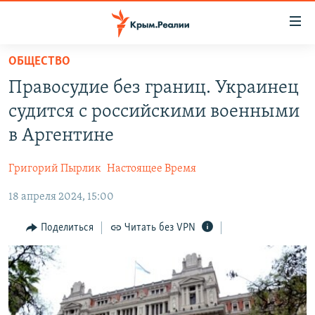
Доступность
ссылки
Вернуться
ОБЩЕСТВО
к
НОВОСТИ
Правосудие без границ. Украинец
основному
СПЕЦПРОЕКТЫ
содержанию
судится с российскими военными
ВОДА
Вернутся
ГРУЗ 200
в Аргентине
к
ИСТОРИЯ
КАРТА ВОЕННЫХ ОБЪЕКТОВ КРЫМА
главной
Григорий Пырлик
Настоящее Время
ЕЩЕ
11 ЛЕТ ОККУПАЦИИ КРЫМА. 11 ИСТОРИЙ СОПРОТИВЛЕНИЯ
навигации
Вернутся
18 апреля 2024, 15:00
РАДІО СВОБОДА
ИНТЕРАКТИВ
к
КАК ОБОЙТИ БЛОКИРОВКУ
ИНФОГРАФИКА
Поделиться
Читать без VPN
поиску
ТЕЛЕПРОЕКТ КРЫМ.РЕАЛИИ
Українською
СОВЕТЫ ПРАВОЗАЩИТНИКОВ
Qırımtatar
ПРОПАВШИЕ БЕЗ ВЕСТИ