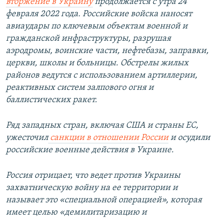
вторжение в Украину
продолжается с утра 24
720p
720p
1080p
февраля 2022 года. Российские войска наносят
1080p
авиаудары по ключевым объектам военной и
гражданской инфраструктуры, разрушая
аэродромы, воинские части, нефтебазы, заправки,
церкви, школы и больницы. Обстрелы жилых
районов ведутся с использованием артиллерии,
реактивных систем залпового огня и
баллистических ракет.
Ряд западных стран, включая США и страны ЕС,
ужесточил
санкции в отношении России
и осудили
российские военные действия в Украине.
Россия отрицает, что ведет против Украины
захватническую войну на ее территории и
называет это «специальной операцией», которая
имеет целью «демилитаризацию и