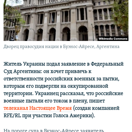
ПРИСОЕДИНЯЙТЕСЬ!
ПОБЕДИТЕЛЕЙ НЕ СУДЯТ?
КРЫМ.НЕПОКОРЕННЫЙ
ELIFBE
УКРАИНСКАЯ ПРОБЛЕМА КРЫМА
Все сайты RFE/RL
Дворец правосудия нации в Буэнос-Айресе, Аргентина
Житель Украины подал заявление в Федеральный
Суд Аргентины: он хочет привлечь к
ответственности российских военных за пытки,
которым его подвергли на оккупированной
территории. Украинец рассказал, что российские
военные пытали его током в плену, пишет
телеканал Настоящее Время
(создан компанией
RFE/RL при участии Голоса Америки).
На пороге суда в Буэнос-Айресе заявитель