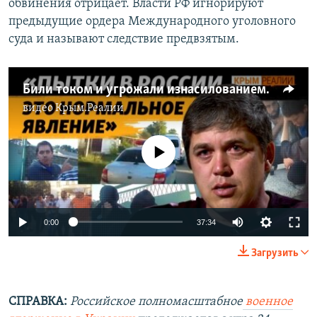
обвинения отрицает. Власти РФ игнорируют
предыдущие ордера Международного уголовного
суда и называют следствие предвзятым.
Били током и угрожали изнасилованием колючей проволокой: история Рината Параламова (видео)
видео
Крым.Реалии
No media source currently available
Auto
0:00
37:34
240p
Загрузить
360p
Auto
240p
360p
480p
480p
СПРАВКА:
Российское полномасштабное
военное