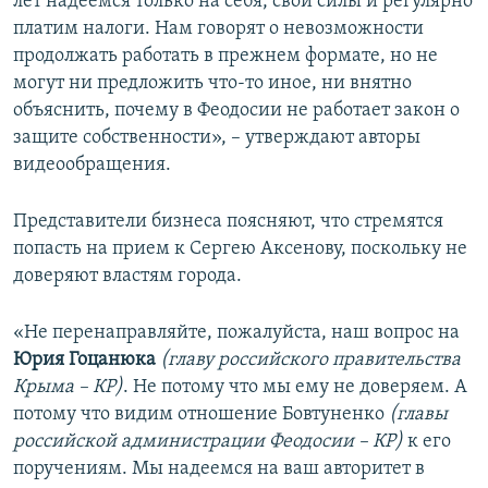
лет надеемся только на себя, свои силы и регулярно
платим налоги. Нам говорят о невозможности
продолжать работать в прежнем формате, но не
могут ни предложить что-то иное, ни внятно
объяснить, почему в Феодосии не работает закон о
защите собственности», – утверждают авторы
видеообращения.
Представители бизнеса поясняют, что стремятся
попасть на прием к Сергею Аксенову, поскольку не
доверяют властям города.
«Не перенаправляйте, пожалуйста, наш вопрос на
Юрия Гоцанюка
(главу российского правительства
Крыма – КР)
. Не потому что мы ему не доверяем. А
потому что видим отношение Бовтуненко
(главы
российской администрации Феодосии – КР)
к его
поручениям. Мы надеемся на ваш авторитет в