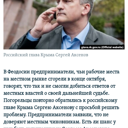
ПРИСОЕДИНЯЙТЕСЬ!
ПОБЕДИТЕЛЕЙ НЕ СУДЯТ?
КРЫМ.НЕПОКОРЕННЫЙ
ELIFBE
УКРАИНСКАЯ ПРОБЛЕМА КРЫМА
Все сайты RFE/RL
Российский глава Крыма Сергей Аксенов
В Феодосии предприниматели, чьи рабочие места
на местном рынке сгорели в конце октября,
говорят, что так и не смогли добиться ответов от
местных властей о своей дальнейшей судьбе.
Погорельцы повторно обратились к российскому
главе Крыма Сергею Аксенову с просьбой решить
проблему. Предприниматели заявили, что не
доверяют местным чиновникам. Есть ли шанс у