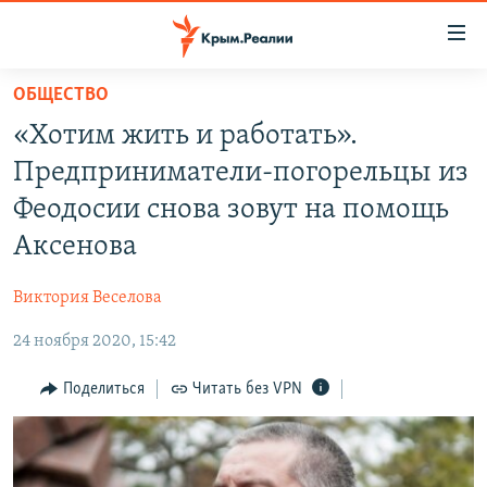
Доступность
ссылки
Вернуться
ОБЩЕСТВО
к
НОВОСТИ
«Хотим жить и работать».
основному
СПЕЦПРОЕКТЫ
содержанию
Предприниматели-погорельцы из
ВОДА
Вернутся
ГРУЗ 200
Феодосии снова зовут на помощь
к
ИСТОРИЯ
КАРТА ВОЕННЫХ ОБЪЕКТОВ КРЫМА
Аксенова
главной
ЕЩЕ
11 ЛЕТ ОККУПАЦИИ КРЫМА. 11 ИСТОРИЙ СОПРОТИВЛЕНИЯ
навигации
Виктория Веселова
Вернутся
РАДІО СВОБОДА
ИНТЕРАКТИВ
к
24 ноября 2020, 15:42
КАК ОБОЙТИ БЛОКИРОВКУ
ИНФОГРАФИКА
поиску
Поделиться
Читать без VPN
ТЕЛЕПРОЕКТ КРЫМ.РЕАЛИИ
Українською
СОВЕТЫ ПРАВОЗАЩИТНИКОВ
Qırımtatar
ПРОПАВШИЕ БЕЗ ВЕСТИ