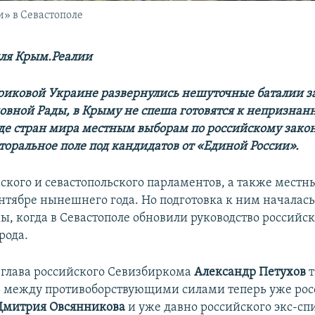
» в Севастополе
ля Крым.Реалии
риковой Украине развернулись нешуточные баталии за
овной Рады, в Крыму не спеша готовятся к непризнан
де стран мира местным выборам по российскому закон
оральное поле под кандидатов от «​Единой России»​.
кого и севастопольского парламентов, а также местны
ентябре нынешнего года. Но подготовка к ним началась
ы, когда в Севастополе обновили руководство российск
рода.
глава российского Севизбиркома
Александр Петухов
т
 между противоборствующими силами теперь уже росс
Дмитрия Овсянникова
и уже давно российского экс-с