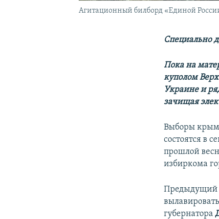
Агитационный билборд «Единой России
Специально д
Пока на мате
куполом Верх
Украине и ря
зачищая элект
Выборы крымс
состоятся в с
прошлой весн
избиркома го
Предыдущий 
вылавировать
губернатора