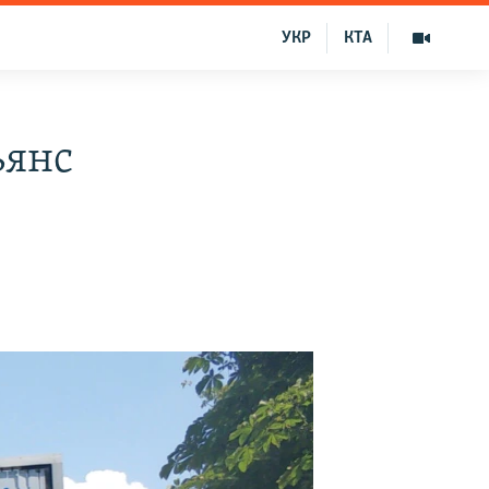
УКР
КТА
ьянс