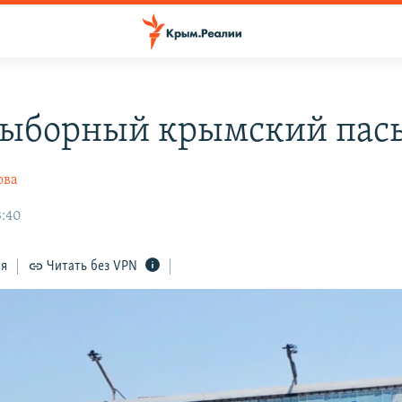
ыборный крымский пас
ова
3:40
ся
Читать без VPN