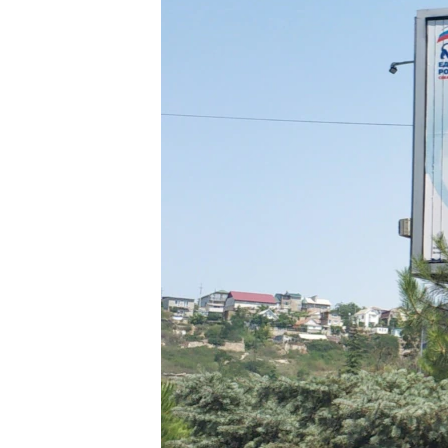
ПОБЕДИТЕЛЕЙ НЕ СУДЯТ?
КРЫМ.НЕПОКОРЕННЫЙ
ELIFBE
УКРАИНСКАЯ ПРОБЛЕМА КРЫМА