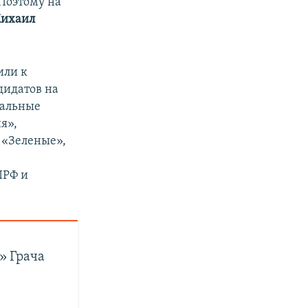
Поэтому на
ихаил
или к
дидатов на
нальные
я»,
 «Зеленые»,
ПРФ и
» Грача