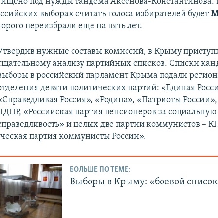
чищено под нужды тандема Аксенова-Константинова. 
сийских выборах считать голоса избирателей будет
М
оторого переизбрали еще на пять лет.
Утвердив нужные составы комиссий, в Крыму приступ
тщательному анализу партийных списков. Списки кан
выборы в российский парламент Крыма подали регио
отделения девяти политических партий: «Единая Росси
«Справедливая Россия», «Родина», «Патриоты России»,
ЛДПР, «Российская партия пенсионеров за социальную
справедливость» и целых две партии коммунистов – К
еская партия коммунисты России».
БОЛЬШЕ ПО ТЕМЕ:
Выборы в Крыму: «боевой список