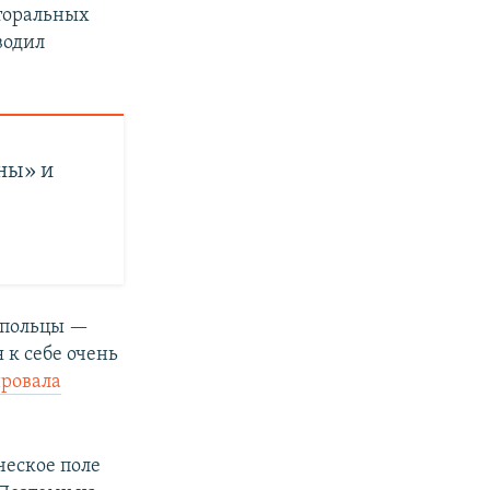
кторальных
водил
ны» и
топольцы —
 к себе очень
ровала
ческое поле