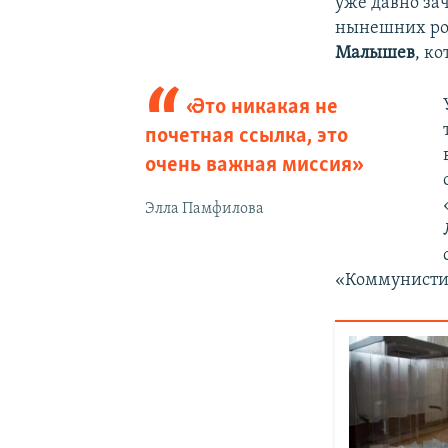
уже давно за
нынешних рос
Малышев
, к
«Это никакая не
почетная ссылка, это
очень важная миссия»
Элла Памфилова
«Коммунистич