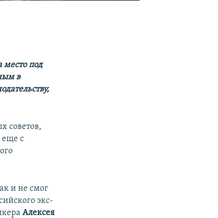
 место под
ным в
одательству,
х советов,
 еще с
ого
ак и не смог
ийского экс-
пикера
Алексея