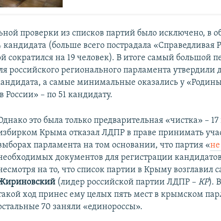
ьной проверки из списков партий было исключено, в 
4 кандидата (больше всего пострадала «Справедливая Р
й сократился на 19 человек). В итоге самый большой п
ля российского регионального парламента утвердили 
 кандидата, а самые минимальные оказались у «Родин
 России» – по 51 кандидату.
Однако это была только предварительная «чистка» – 17
избирком Крыма отказал ЛДПР в праве принимать уча
выборах парламента на том основании, что партия «
не
необходимых документов для регистрации кандидатов»
несмотря на то, что список партии в Крыму возглавил 
Жириновский
(лидер российской партии ЛДПР –
КР
). 
такой ход принес ему целых пять мест в крымском пар
остальные 70 заняли «единороссы».