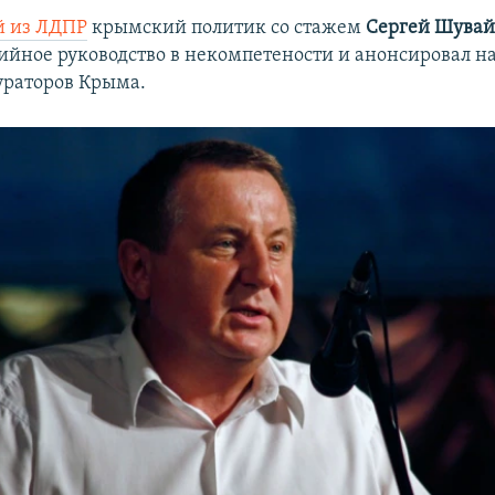
 из ЛДПР
крымский политик со стажем
Сергей Шува
ийное руководство в некомпетености и анонсировал н
ураторов Крыма.