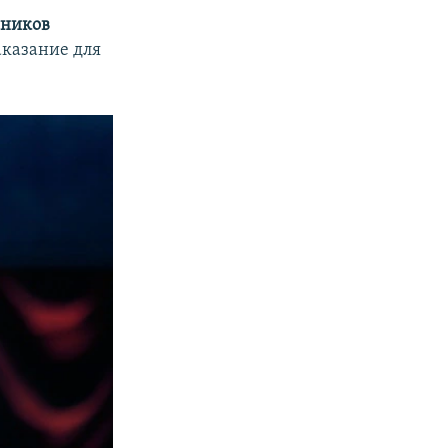
йников
аказание для