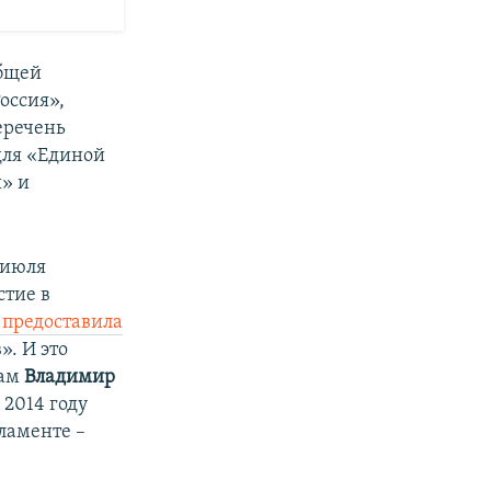
общей
оссия»,
еречень
для «Единой
ы» и
 июля
стие в
 предоставила
. И это
сам
Владимир
В 2014 году
ламенте –