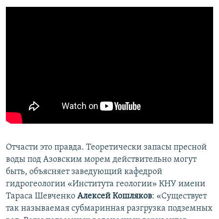
Отчасти это правда. Теоретически запасы пресной
воды под Азовским морем действительно могут
быть, объясняет заведующий кафедрой
гидрогеологии «Института геологии» КНУ имени
Тараса Шевченко
Алексей Кошляков
: «Существует
так называемая субмаринная разгрузка подземных