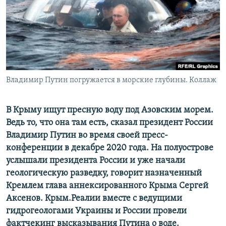
ПРИСОЕДИНЯЙТЕСЬ!
ПОБЕДИТЕЛЕЙ НЕ СУДЯТ?
КРЫМ.НЕПОКОРЕННЫЙ
ELIFBE
УКРАИНСКАЯ ПРОБЛЕМА КРЫМА
Все сайты RFE/RL
Владимир Путин погружается в морские глубины. Коллаж
В Крыму ищут пресную воду под Азовским морем.
Ведь то, что она там есть, сказал президент России
Владимир Путин во время своей пресс-
конференции в декабре 2020 года. На полуострове
услышали президента России и уже начали
геологическую разведку, говорит назначенный
Кремлем глава аннексированного Крыма Сергей
Аксенов. Крым.Реалии вместе с ведущими
гидрогеологами Украины и России провели
фактчекинг высказывания Путина о воде.