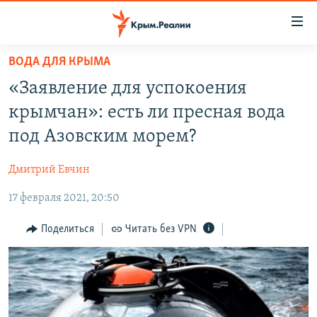
Доступность
ссылки
Вернуться
ВОДА ДЛЯ КРЫМА
к
НОВОСТИ
«Заявление для успокоения
основному
СПЕЦПРОЕКТЫ
содержанию
крымчан»: есть ли пресная вода
ВОДА
Вернутся
ГРУЗ 200
под Азовским морем?
к
ИСТОРИЯ
КАРТА ВОЕННЫХ ОБЪЕКТОВ КРЫМА
главной
Дмитрий Евчин
ЕЩЕ
11 ЛЕТ ОККУПАЦИИ КРЫМА. 11 ИСТОРИЙ СОПРОТИВЛЕНИЯ
навигации
Вернутся
17 февраля 2021, 20:50
РАДІО СВОБОДА
ИНТЕРАКТИВ
к
КАК ОБОЙТИ БЛОКИРОВКУ
ИНФОГРАФИКА
Поделиться
Читать без VPN
поиску
ТЕЛЕПРОЕКТ КРЫМ.РЕАЛИИ
Українською
СОВЕТЫ ПРАВОЗАЩИТНИКОВ
Qırımtatar
ПРОПАВШИЕ БЕЗ ВЕСТИ