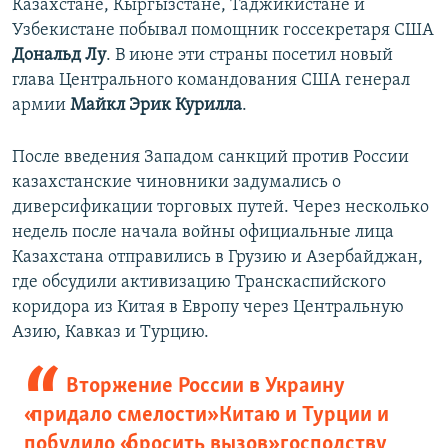
Казахстане, Кыргызстане, Таджикистане и
Узбекистане побывал помощник госсекретаря США
Дональд Лу
. В июне эти страны посетил новый
глава Центрального командования США генерал
армии
Майкл Эрик Курилла
.
После введения Западом санкций против России
казахстанские чиновники задумались о
диверсификации торговых путей. Через несколько
недель после начала войны официальные лица
Казахстана отправились в Грузию и Азербайджан,
где обсудили активизацию Транскаспийского
коридора из Китая в Европу через Центральную
Азию, Кавказ и Турцию.
Вторжение России в Украину
«придало смелости» Китаю и Турции и
побудило «бросить вызов» господству