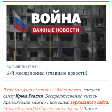
БОЛЬШЕ ПО ТЕМЕ:
6-й месяц войны (главные новости)
Роскомнадзор пытается заблокировать
доступ к
сайту
Крым.Реалии
.
Беспрепятственно читать
Крым.Реалии можно с помощью
зеркального сайта
:
https://krymruljtkffapact.azureedge.net/
Также