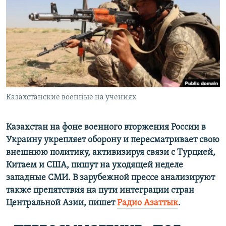
ПРИСОЕДИНЯЙТЕСЬ!
ПОБЕДИТЕЛЕЙ НЕ СУДЯТ?
КРЫМ.НЕПОКОРЕННЫЙ
ELIFBE
УКРАИНСКАЯ ПРОБЛЕМА КРЫМА
Все сайты RFE/RL
Казахстанские военные на учениях
Казахстан на фоне военного вторжения России в
Украину укрепляет оборону и пересматривает свою
внешнюю политику, активизируя связи с Турцией,
Китаем и США, пишут на уходящей неделе
западные СМИ. В зарубежной прессе анализируют
также препятствия на пути интеграции стран
Центральной Азии, пишет
Радио Азаттык
.