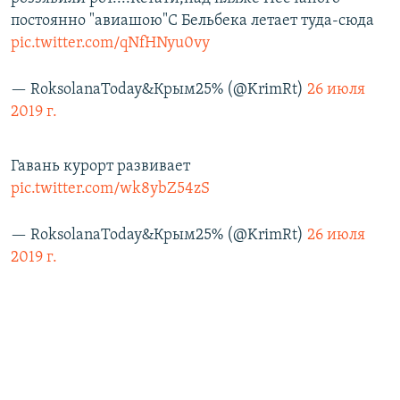
постоянно "авиашою"С Бельбека летает туда-сюда
pic.twitter.com/qNfHNyu0vy
— RoksolanaToday&Крым25% (@KrimRt)
26 июля
2019 г.
Гавань курорт развивает
pic.twitter.com/wk8ybZ54zS
— RoksolanaToday&Крым25% (@KrimRt)
26 июля
2019 г.