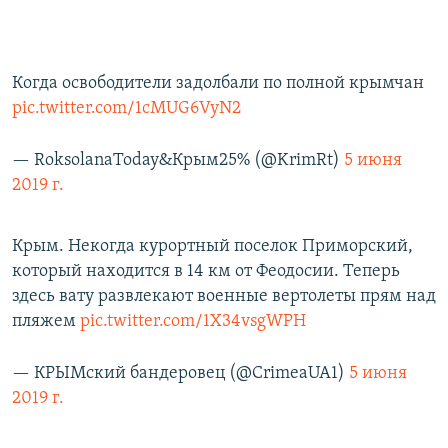
Когда освободители задолбали по полной крымчан
pic.twitter.com/1cMUG6VyN2
— RoksolanaToday&Крым25% (@KrimRt)
5 июня
2019 г.
Крым. Некогда курортный поселок Приморский,
который находится в 14 км от Феодосии. Теперь
здесь вату развлекают военные вертолеты прям над
пляжем
pic.twitter.com/1X34vsgWPH
— КРЫМский бандеровец (@CrimeaUA1)
5 июня
2019 г.