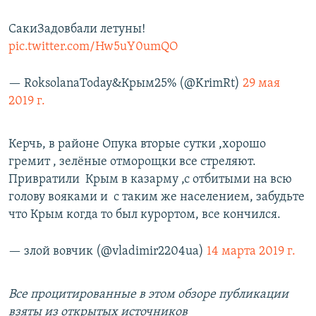
СакиЗадовбали летуны!
pic.twitter.com/Hw5uY0umQO
— RoksolanaToday&Крым25% (@KrimRt)
29 мая
2019 г.
Керчь, в районе Опука вторые сутки ,хорошо
гремит , зелёные отморощки все стреляют.
Привратили Крым в казарму ,с отбитыми на всю
голову вояками и с таким же населением, забудьте
что Крым когда то был курортом, все кончился.
— злой вовчик (@vladimir2204ua)
14 марта 2019 г.
Все процитированные в этом обзоре публикации
взяты из открытых источников