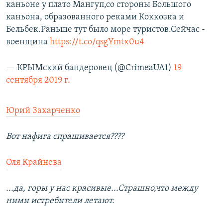
каньоне у плато Мангуп,со стороны Большого
каньона, образованного реками Коккозка и
Бельбек.Раньше тут было море туристов.Сейчас -
военщина
https://t.co/qsgYmtx0u4
— КРЫМский бандеровец (@CrimeaUA1)
19
сентября 2019 г.
Юрий Захарченко
Вот нафига спрашивается????
Оля Крайнева
...да, горы у нас красивые...Страшно,что между
ними истребители летают.