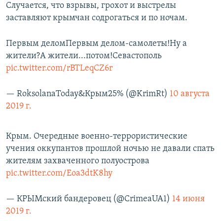
Случается, что взрывы, грохот и выстрелы
заставляют крымчан содрогаться и по ночам.
Первым деломПервым делом-самолеты!Ну а
жители?А жители...потом!Севастополь
pic.twitter.com/rBTLeqCZ6r
— RoksolanaToday&Крым25% (@KrimRt)
10 августа
2019 г.
Крым. Очередные военно-террористические
учения оккупантов прошлой ночью не давали спать
жителям захваченного полуострова
pic.twitter.com/Eoa3dtK8hy
— КРЫМский бандеровец (@CrimeaUA1)
14 июня
2019 г.