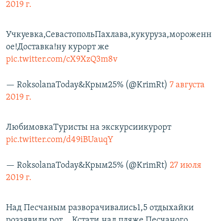
2019 г.
Учкуевка,СевастопольПахлава,кукуруза,мороженн
ое!Доставка!ну курорт же
pic.twitter.com/cX9XzQ3m8v
— RoksolanaToday&Крым25% (@KrimRt)
7 августа
2019 г.
ЛюбимовкаТуристы на экскурсиикурорт
pic.twitter.com/d49iBUauqY
— RoksolanaToday&Крым25% (@KrimRt)
27 июля
2019 г.
Над Песчаным разворачивались1,5 отдыхайки
роззявили рот....Кстати,над пляже Песчаного