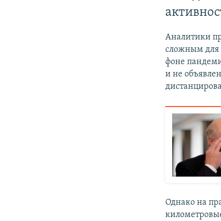
активнос
Аналитики пр
сложным для 
фоне пандеми
и не объявле
дистанциров
Однако на пр
километровые