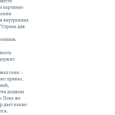
 место
ки картинно
ждении
ов внутренних
“Страна для
ченным.
рность
держит:
жал голос –
яют приказ,
овый,
сячи должны
о. Пока же
р дает какие-
тся.