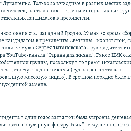
ы Лукашенко. Только за выходные в разных местах з
тни человек, часть из них — члены инициативных груп
тдельных кандидатов в президенты.
ивостояния стал западный Гродно. 29 мая во время сбо
е кандидатом в президенты Светланы Тихановской, с
атили ее мужа
Сергея Тихановского
- руководителя и
ера YouTube-канала "Страна для жизни". Ранее ЦИК отк
собственной группы, поскольку в то время Тихановский
т за встречу с подписчиками (суд расценил это как
ованную массовую акцию). В срочном порядке было 
ынужденной замене.
цидента в один голос заявляют: была устроена дешева
лизовать популярную фигуру. Роль "возмущенного голос