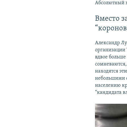
Абсолютный х
Вместо з
“коронов
Александр Лу
организации “
вдвое больше
сомневаются, 
находятся эт
небольшими с
населению кр
“кандидата в