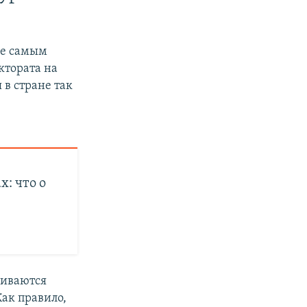
не самым
ктората на
в стране так
: что о
аиваются
ак правило,