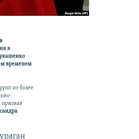
в
ня в
Лукашенко
тем временем
рупп из более
льно-
, призвав
сандра
ураган