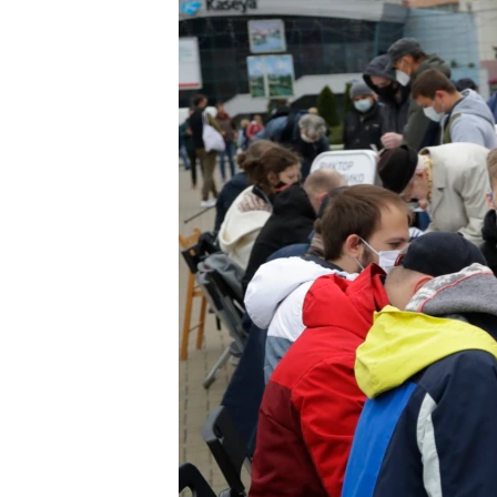
ПОБЕДИТЕЛЕЙ НЕ СУДЯТ?
КРЫМ.НЕПОКОРЕННЫЙ
ELIFBE
УКРАИНСКАЯ ПРОБЛЕМА КРЫМА