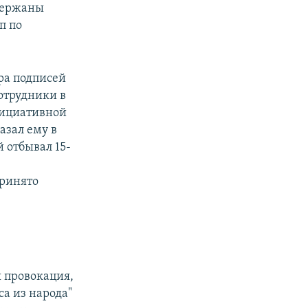
адержаны
п по
ра подписей
отрудники в
нициативной
азал ему в
 отбывал 15-
принято
я провокация,
а из народа"