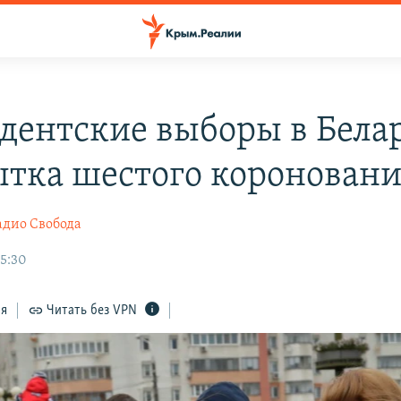
дентские выборы в Белар
тка шестого коронован
адио Свобода
5:30
ся
Читать без VPN