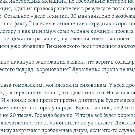
кая иногородняя женщина, по требованию которой на
ция, один из правоохранителей в результате потасов
. Остальное – дело техники. 30 мая заявлено о возбу
ела по факту “насилия в отношении сотрудников орган
 блогеру и как минимум семи членам команды проекта 
т не административная, а уголовная ответственность.
ики уже объявили Тихановского политическим заклю
льно накануне задержания заявил, что верит в солида
шестого подряд “коронования” Лукашенко страна не вы
 глаза гомельским, могилевским силовикам. У всех дро
, растерянность, знают, что делают плохо. Но выполн
. И я понял: если протест против диктатуры будет масс
мия станут на сторону народа. Единственное, не 2 ты
 не 20 тысяч. Гораздо больше. И тогда всё будет хорош
впечатление, что страной никто не управляет. Диктато
внизу закрывают проблемные дыры, если что-то случае