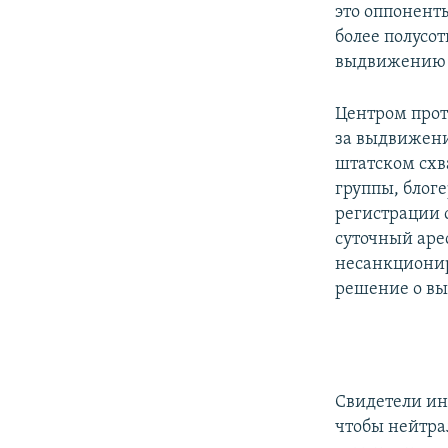
это оппонент
более полусо
выдвижению о
Центром прот
за выдвижени
штатском схв
группы, блог
регистрации 
суточный арес
несанкционир
решение о в
Свидетели ин
чтобы нейтра