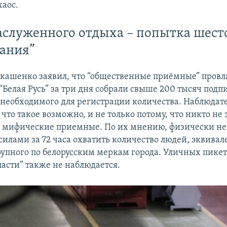
аос.
аслуженного отдыха – попытка шест
ания”
кашенко заявил, что “общественные приёмные” провл
Белая Русь” за три дня собрали свыше 200 тысяч подпи
 необходимого для регистрации количества. Наблюдат
что такое возможно, и не только потому, что никто не з
и мифические приемные. По их мнению, физически н
илами за 72 часа охватить количество людей, эквивал
упного по белорусским меркам города. Уличных пикет
ласти” также не наблюдается.