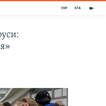
УКР
КТА
уси:
ия»