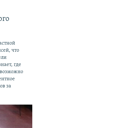
ого
астной
сей, что
ели
нает, где
евозможно
ентное
ов за