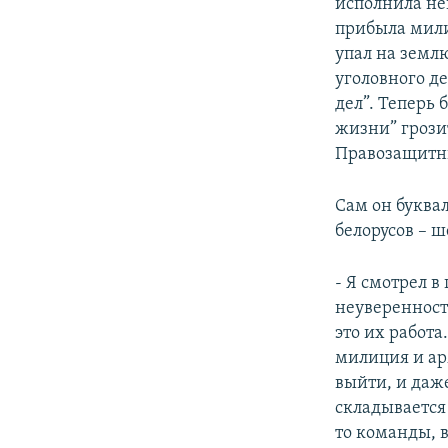
исполнила не
прибыла мили
упал на землю
уголовного д
дел”. Теперь
жизни” грози
Правозащитн
Сам он буква
белорусов – 
- Я смотрел в
неуверенность
это их работа
милиция и ар
выйти, и даже
складывается 
то команды, 