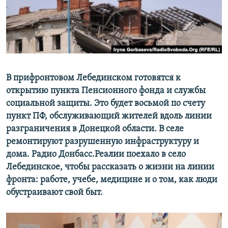
ПРИСОЕДИНЯЙТЕСЬ!
ПОБЕДИТЕЛЕЙ НЕ СУДЯТ?
КРЫМ.НЕПОКОРЕННЫЙ
ELIFBE
УКРАИНСКАЯ ПРОБЛЕМА КРЫМА
Все сайты RFE/RL
В прифронтовом Лебединском готовятся к
открытию пункта Пенсионного фонда и службы
социальной защиты. Это будет восьмой по счету
пункт ПФ, обслуживающий жителей вдоль линии
разграничения в Донецкой области. В селе
ремонтируют разрушенную инфраструктуру и
дома. Радио Донбасс.Реалии поехало в село
Лебединское, чтобы рассказать о жизни на линии
фронта: работе, учебе, медицине и о том, как люди
обустраивают свой быт.