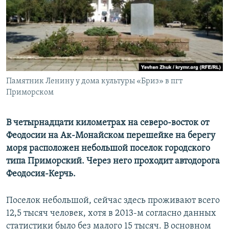
ПРИСОЕДИНЯЙТЕСЬ!
ПОБЕДИТЕЛЕЙ НЕ СУДЯТ?
КРЫМ.НЕПОКОРЕННЫЙ
ELIFBE
УКРАИНСКАЯ ПРОБЛЕМА КРЫМА
Все сайты RFE/RL
Памятник Ленину у дома культуры «Бриз» в пгт
Приморском
В четырнадцати километрах на северо-восток от
Феодосии на Ак-Монайском перешейке на берегу
моря расположен небольшой поселок городского
типа Приморский. Через него проходит автодорога
Феодосия-Керчь.
Поселок небольшой, сейчас здесь проживают всего
12,5 тысяч человек, хотя в 2013-м согласно данных
статистики было без малого 15 тысяч. В основном