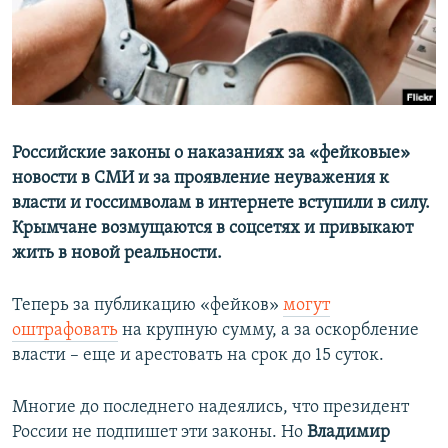
ПРИСОЕДИНЯЙТЕСЬ!
ПОБЕДИТЕЛЕЙ НЕ СУДЯТ?
КРЫМ.НЕПОКОРЕННЫЙ
ELIFBE
УКРАИНСКАЯ ПРОБЛЕМА КРЫМА
Все сайты RFE/RL
Российские законы о наказаниях за «фейковые»
новости в СМИ и за проявление неуважения к
власти и госсимволам в интернете вступили в силу.
Крымчане возмущаются в соцсетях и привыкают
жить в новой реальности.
Теперь за публикацию «фейков»
могут
оштрафовать
на крупную сумму, а за оскорбление
власти – еще и арестовать на срок до 15 суток.
Многие до последнего надеялись, что президент
России не подпишет эти законы. Но
Владимир