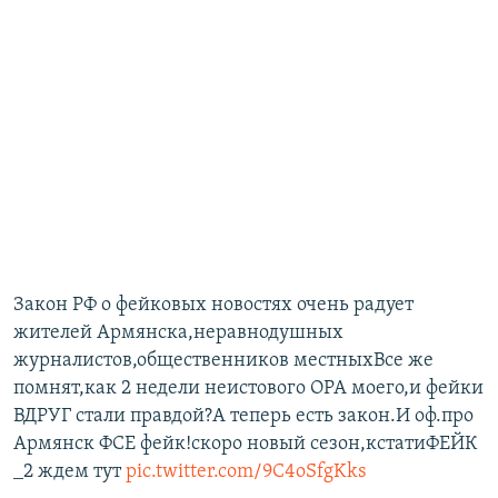
Закон РФ о фейковых новостях очень радует
жителей Армянска,неравнодушных
журналистов,общественников местныхВсе же
помнят,как 2 недели неистового ОРА моего,и фейки
ВДРУГ стали правдой?А теперь есть закон.И оф.про
Армянск ФСЕ фейк!скоро новый сезон,кстатиФЕЙК
_2 ждем тут
pic.twitter.com/9C4oSfgKks