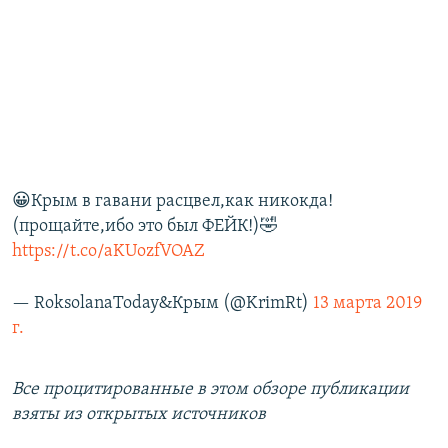
😀Крым в гавани расцвел,как никокда!
(прощайте,ибо это был ФЕЙК!)🤣
https://t.co/aKUozfVOAZ
— RoksolanaToday&Крым (@KrimRt)
13 марта 2019
г.
Все процитированные в этом обзоре публикации
взяты из открытых источников