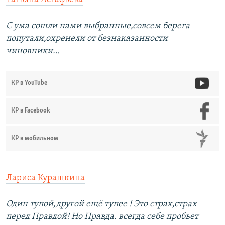
С ума сошли нами выбранные,совсем берега
попутали,охренели от безнаказанности
чиновники…
КР в YouTube
КР в Facebook
КР в мобильном
Лариса Курашкина
Один тупой,другой ещё тупее ! Это страх,страх
перед Правдой! Но Правда. всегда себе пробьет