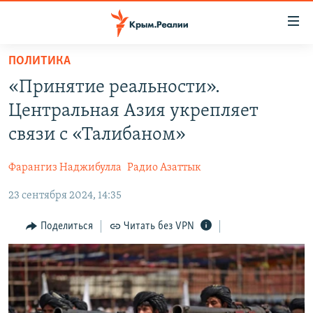
Доступность
ссылки
Вернуться
ПОЛИТИКА
к
НОВОСТИ
«Принятие реальности».
основному
СПЕЦПРОЕКТЫ
содержанию
Центральная Азия укрепляет
ВОДА
Вернутся
ГРУЗ 200
связи с «Талибаном»
к
ИСТОРИЯ
КАРТА ВОЕННЫХ ОБЪЕКТОВ КРЫМА
главной
Фарангиз Наджибулла
Радио Азаттык
ЕЩЕ
11 ЛЕТ ОККУПАЦИИ КРЫМА. 11 ИСТОРИЙ СОПРОТИВЛЕНИЯ
навигации
Вернутся
23 сентября 2024, 14:35
РАДІО СВОБОДА
ИНТЕРАКТИВ
к
КАК ОБОЙТИ БЛОКИРОВКУ
ИНФОГРАФИКА
Поделиться
Читать без VPN
поиску
ТЕЛЕПРОЕКТ КРЫМ.РЕАЛИИ
Українською
СОВЕТЫ ПРАВОЗАЩИТНИКОВ
Qırımtatar
ПРОПАВШИЕ БЕЗ ВЕСТИ