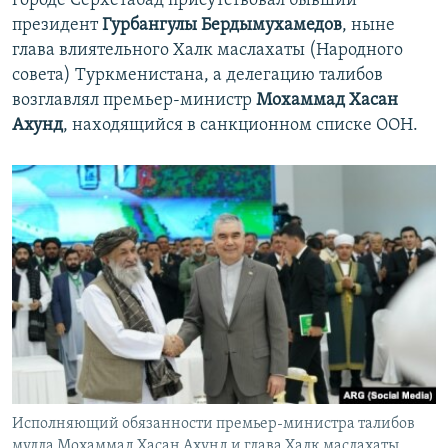
городе Серхетабад присутствовал бывший
президент
Гурбангулы Бердымухамедов
, ныне
глава влиятельного Халк маслахаты (Народного
совета) Туркменистана, а делегацию талибов
возглавлял премьер-министр
Мохаммад Хасан
Ахунд
, находящийся в санкционном списке ООН.
Исполняющий обязанности премьер-министра талибов
мулла Мохаммад Хасан Ахунд и глава Халк маслахаты