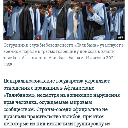
ПРИСОЕДИНЯЙТЕСЬ!
ПОБЕДИТЕЛЕЙ НЕ СУДЯТ?
КРЫМ.НЕПОКОРЕННЫЙ
ELIFBE
УКРАИНСКАЯ ПРОБЛЕМА КРЫМА
Все сайты RFE/RL
Сотрудники службы безопасности «Талибана» участвуют в
военном параде в третью годовщину прихода к власти
талибов. Афганистан, Авиабаза Баграм, 14 августа 2024
года
Центральноазиатские государства укрепляют
отношения с правящим в Афганистане
«Талибаном», несмотря на вопиющие нарушения
прав человека, осуждаемые мировым
сообществом. Страны-соседи официально не
признали правительство талибов, при этом
некоторые из них исключили группировку из