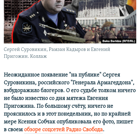
ПРИСОЕДИНЯЙТЕСЬ!
ПОБЕДИТЕЛЕЙ НЕ СУДЯТ?
КРЫМ.НЕПОКОРЕННЫЙ
ELIFBE
УКРАИНСКАЯ ПРОБЛЕМА КРЫМА
Все сайты RFE/RL
Сергей Суровикин, Рамзан Кадыров и Евгений
Пригожин. Коллаж
Неожиданное появление "на публике" Сергея
Суровикина, российского "Генерала Армагеддона",
взбудоражило блогеров. О его судьбе толком ничего
не было известно со дня мятежа Евгения
Пригожина. По большому счёту, ничего не
прояснилось и в этот понедельник, но по крайней
мере Ксения Собчак опубликовала его фото, пишет
в своем
обзоре соцсетей Радио Свобода
.