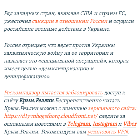
Ряд западных стран, включая США и страны ЕС,
ужесточил
санкции в отношении России
и осудили
российские военные действия в Украине.
Россия отрицает, что ведет против Украины
захватническую войну на ее территории и
называет это «специальной операцией», которая
имеет целью «демилитаризацию и
денацификацию».
Роскомнадзор пытается заблокировать
доступ к
сайту
Крым.Реалии
.Беспрепятственно читать
Крым.Реалии можно с помощью
зеркального сайта:
https://d1yvnhogsfhorq.cloudfront.net/
следите за
основными новостями в
Telegram
,
Instagram
и
Viber
Крым.Реалии. Рекомендуем вам
установить VPN
.