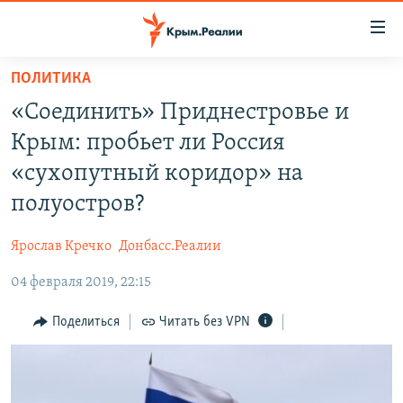
Доступность
ссылки
Вернуться
ПОЛИТИКА
к
НОВОСТИ
«Соединить» Приднестровье и
основному
СПЕЦПРОЕКТЫ
содержанию
Крым: пробьет ли Россия
ВОДА
Вернутся
ГРУЗ 200
«сухопутный коридор» на
к
ИСТОРИЯ
КАРТА ВОЕННЫХ ОБЪЕКТОВ КРЫМА
полуостров?
главной
ЕЩЕ
11 ЛЕТ ОККУПАЦИИ КРЫМА. 11 ИСТОРИЙ СОПРОТИВЛЕНИЯ
навигации
Ярослав Кречко
Донбасс.Реалии
Вернутся
РАДІО СВОБОДА
ИНТЕРАКТИВ
к
04 февраля 2019, 22:15
КАК ОБОЙТИ БЛОКИРОВКУ
ИНФОГРАФИКА
поиску
Поделиться
Читать без VPN
ТЕЛЕПРОЕКТ КРЫМ.РЕАЛИИ
Українською
СОВЕТЫ ПРАВОЗАЩИТНИКОВ
Qırımtatar
ПРОПАВШИЕ БЕЗ ВЕСТИ