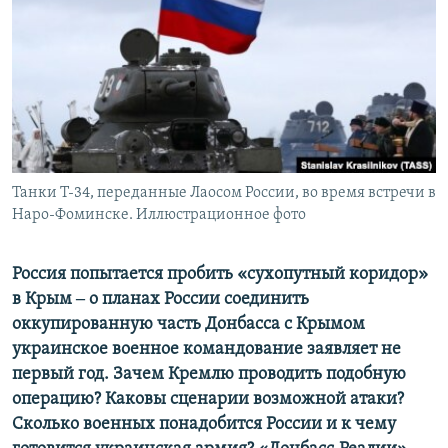
ПРИСОЕДИНЯЙТЕСЬ!
ПОБЕДИТЕЛЕЙ НЕ СУДЯТ?
КРЫМ.НЕПОКОРЕННЫЙ
ELIFBE
УКРАИНСКАЯ ПРОБЛЕМА КРЫМА
Все сайты RFE/RL
Танки Т-34, переданные Лаосом России, во время встречи в
Наро-Фоминске. Иллюстрационное фото
Россия попытается пробить «сухопутный коридор»
в Крым ‒ о планах России соединить
оккупированную часть Донбасса с Крымом
украинское военное командование заявляет не
первый год. Зачем Кремлю проводить подобную
операцию? Каковы сценарии возможной атаки?
Сколько военных понадобится России и к чему