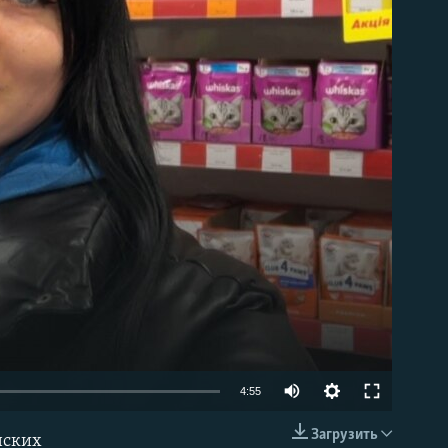
able
Auto
4:55
240p
Загрузить
нских
EMBED