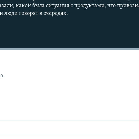
азали, какой была ситуация с продуктами, что привози
и люди говорят в очередях.
Auto
240p
360p
ко
720p
1080p