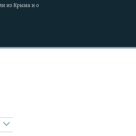
360p
ли из Крыма и о
480p
720p
1080p
480p