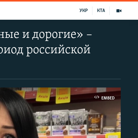
УКР
КТА
ые и дорогие» –
риод российской
EMBED