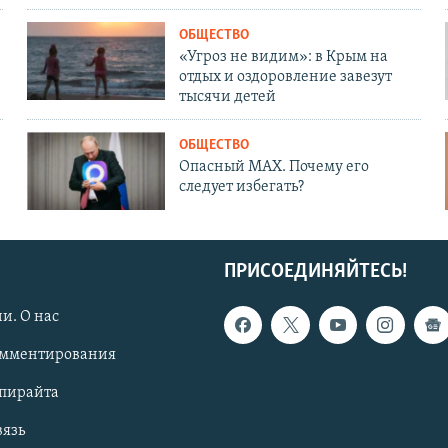
ОБЩЕСТВО
«Угроз не видим»: в Крым на
отдых и оздоровление завезут
тысячи детей
ОБЩЕСТВО
Опасный MAX. Почему его
следует избегать?
ПРИСОЕДИНЯЙТЕСЬ!
и. О нас
омментирования
опирайта
вязь