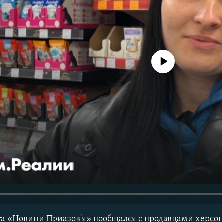
No media source currently avail
а «Новини Приазов'я» пообщался с продавцами херсо