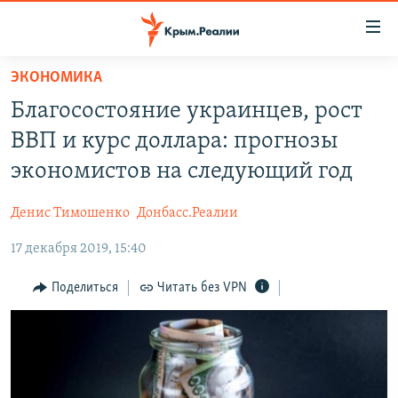
Доступность
ссылки
Вернуться
ЭКОНОМИКА
к
НОВОСТИ
Благосостояние украинцев, рост
основному
СПЕЦПРОЕКТЫ
содержанию
ВВП и курс доллара: прогнозы
ВОДА
Вернутся
ГРУЗ 200
экономистов на следующий год
к
ИСТОРИЯ
КАРТА ВОЕННЫХ ОБЪЕКТОВ КРЫМА
главной
Денис Тимошенко
Донбасс.Реалии
ЕЩЕ
11 ЛЕТ ОККУПАЦИИ КРЫМА. 11 ИСТОРИЙ СОПРОТИВЛЕНИЯ
навигации
Вернутся
17 декабря 2019, 15:40
РАДІО СВОБОДА
ИНТЕРАКТИВ
к
КАК ОБОЙТИ БЛОКИРОВКУ
ИНФОГРАФИКА
Поделиться
Читать без VPN
поиску
ТЕЛЕПРОЕКТ КРЫМ.РЕАЛИИ
Українською
СОВЕТЫ ПРАВОЗАЩИТНИКОВ
Qırımtatar
ПРОПАВШИЕ БЕЗ ВЕСТИ