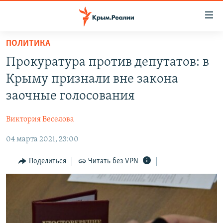
Доступность
ссылки
Вернуться
ПОЛИТИКА
к
НОВОСТИ
Прокуратура против депутатов: в
основному
СПЕЦПРОЕКТЫ
содержанию
Крыму признали вне закона
ВОДА
Вернутся
ГРУЗ 200
заочные голосования
к
ИСТОРИЯ
КАРТА ВОЕННЫХ ОБЪЕКТОВ КРЫМА
главной
Виктория Веселова
ЕЩЕ
11 ЛЕТ ОККУПАЦИИ КРЫМА. 11 ИСТОРИЙ СОПРОТИВЛЕНИЯ
навигации
Вернутся
04 марта 2021, 23:00
РАДІО СВОБОДА
ИНТЕРАКТИВ
к
КАК ОБОЙТИ БЛОКИРОВКУ
ИНФОГРАФИКА
Поделиться
Читать без VPN
поиску
ТЕЛЕПРОЕКТ КРЫМ.РЕАЛИИ
Українською
СОВЕТЫ ПРАВОЗАЩИТНИКОВ
Qırımtatar
ПРОПАВШИЕ БЕЗ ВЕСТИ