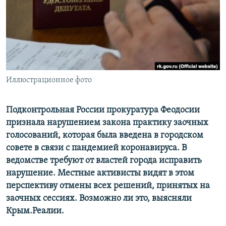
ПРИСОЕДИНЯЙТЕСЬ!
ПОБЕДИТЕЛЕЙ НЕ СУДЯТ?
КРЫМ.НЕПОКОРЕННЫЙ
ELIFBE
УКРАИНСКАЯ ПРОБЛЕМА КРЫМА
Все сайты RFE/RL
Иллюстрационное фото
Подконтрольная России прокуратура Феодосии
признала нарушением закона практику заочных
голосований, которая была введена в городском
совете в связи с пандемией коронавируса. В
ведомстве требуют от властей города исправить
нарушение. Местные активисты видят в этом
перспективу отмены всех решений, принятых на
заочных сессиях. Возможно ли это, выясняли
Крым.Реалии.