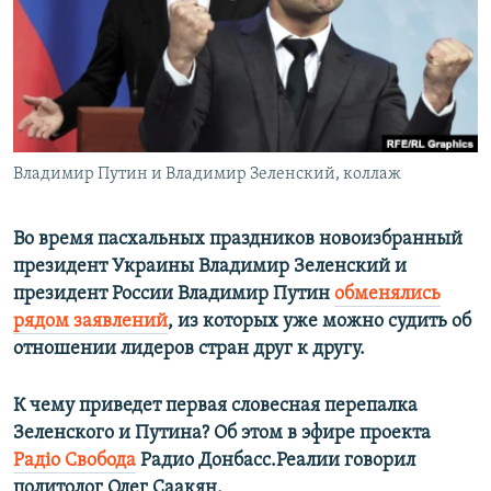
ПРИСОЕДИНЯЙТЕСЬ!
ПОБЕДИТЕЛЕЙ НЕ СУДЯТ?
КРЫМ.НЕПОКОРЕННЫЙ
ELIFBE
УКРАИНСКАЯ ПРОБЛЕМА КРЫМА
Все сайты RFE/RL
Владимир Путин и Владимир Зеленский, коллаж
Во время пасхальных праздников новоизбранный
президент Украины Владимир Зеленский и
президент России Владимир Путин
обменялись
рядом заявлений
, из которых уже можно судить об
отношении лидеров стран друг к другу.
К чему приведет первая словесная перепалка
Зеленского и Путина? Об этом в эфире проекта
Радiо Свобода
​
Радио Донбасс.Реалии говорил
политолог Олег Саакян.