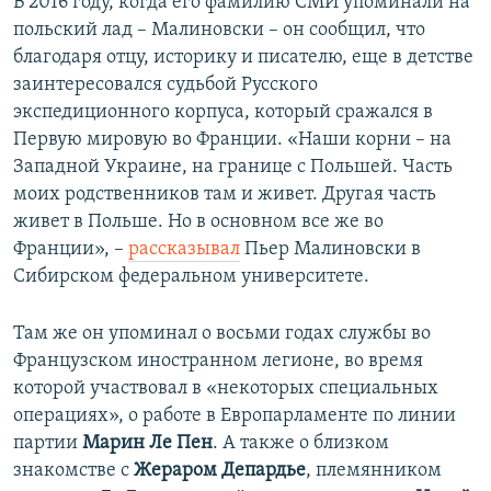
В 2016 году, когда его фамилию СМИ упоминали на
польский лад – Малиновски – он сообщил, что
благодаря отцу, историку и писателю, еще в детстве
заинтересовался судьбой Русского
экспедиционного корпуса, который сражался в
Первую мировую во Франции. «Наши корни – на
Западной Украине, на границе с Польшей. Часть
моих родственников там и живет. Другая часть
живет в Польше. Но в основном все же во
Франции», –
рассказывал
Пьер Малиновски в
Сибирском федеральном университете.
Там же он упоминал о восьми годах службы во
Французском иностранном легионе, во время
которой участвовал в «некоторых специальных
операциях», о работе в Европарламенте по линии
партии
Марин Ле Пен
. А также о близком
знакомстве с
Жераром Депардье
, племянником