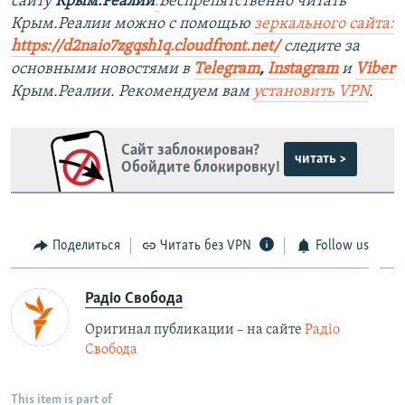
сайту
Крым.Реалии
.
Беспрепятственно читать
Крым.Реалии можно с помощью
зеркального сайта:
https://d2naio7zgqsh1q.cloudfront.net/
следите за
основными новостями в
Telegram
,
Instagram
и
Viber
Крым.Реалии. Рекомендуем вам
установить VPN
.
Сайт заблокирован?
читать >
Обойдите блокировку!
Поделиться
Читать без VPN
Follow us
Радіо Свобода
Оригинал публикации – на сайте
Радіо
Свобода
This item is part of