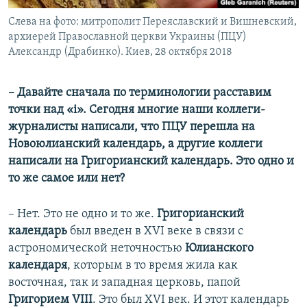
Слева на фото: митрополит Переяславский и Вишневский,
архиерей Православной церкви Украины (ПЦУ)
Александр (Драбинко). Киев, 28 октября 2018
– Давайте сначала по терминологии расставим
точки над «i». Сегодня многие наши коллеги-
журналисты написали, что ПЦУ перешла на
Новоюлианский календарь, а другие коллеги
написали на Григорианский календарь. Это одно и
то же самое или нет?
– Нет. Это не одно и то же.
Григорианский
календарь
был введен в ХVI веке в связи с
астрономической неточностью
Юлианского
календаря
, которым в то время жила как
восточная, так и западная церковь, папой
Григорием VIII
. Это был XVI век. И этот календарь