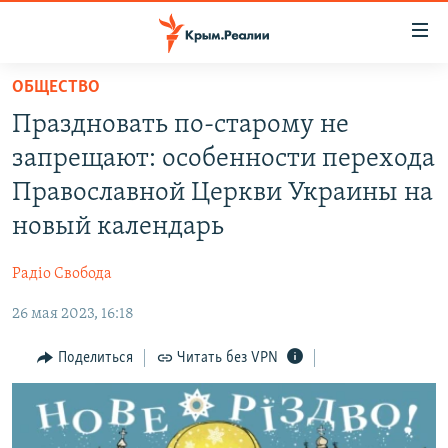
Доступность
ссылки
Вернуться
ОБЩЕСТВО
к
НОВОСТИ
Праздновать по-старому не
основному
СПЕЦПРОЕКТЫ
содержанию
запрещают: особенности перехода
ВОДА
Вернутся
ГРУЗ 200
Православной Церкви Украины на
к
ИСТОРИЯ
КАРТА ВОЕННЫХ ОБЪЕКТОВ КРЫМА
новый календарь
главной
ЕЩЕ
11 ЛЕТ ОККУПАЦИИ КРЫМА. 11 ИСТОРИЙ СОПРОТИВЛЕНИЯ
навигации
Радіо Свобода
Вернутся
РАДІО СВОБОДА
ИНТЕРАКТИВ
к
26 мая 2023, 16:18
КАК ОБОЙТИ БЛОКИРОВКУ
ИНФОГРАФИКА
поиску
Поделиться
Читать без VPN
ТЕЛЕПРОЕКТ КРЫМ.РЕАЛИИ
Українською
СОВЕТЫ ПРАВОЗАЩИТНИКОВ
Qırımtatar
ПРОПАВШИЕ БЕЗ ВЕСТИ