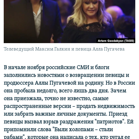
ПРИСОЕДИНЯЙТЕСЬ!
ПОБЕДИТЕЛЕЙ НЕ СУДЯТ?
КРЫМ.НЕПОКОРЕННЫЙ
ELIFBE
УКРАИНСКАЯ ПРОБЛЕМА КРЫМА
Все сайты RFE/RL
Телеведущий Максим Галкин и певица Алла Пугачева
В начале ноября российские СМИ и блоги
заполнились новостями о возвращении певицы и
продюссера Аллы Пугачевой на родину. Но в России
она пробыла недолго, всего лишь два дня. Зачем
она приезжала, точно не известно, самые
распространенные версии – продать недвижимость
или забрать важные личные документы. Приезд
певицы вызвал взрыв раздражения "патриотов". Ей
припомнили слова "Были холопами – стали
рабами", которые она написала о тех, кто ругал ее