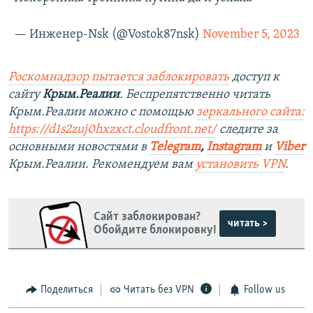
— Инженер-Nsk (@Vostok87nsk)
November 5, 2023
Роскомнадзор пытается заблокировать
доступ к
сайту
Крым.Реалии
. Беспрепятственно читать
Крым.Реалии можно с помощью
зеркального сайта:
https://d1s2zuj0hxzxct.cloudfront.net/
следите за
основными новостями в
Telegram
,
Instagram
и
Viber
Крым.Реалии. Рекомендуем вам
установить VPN
.
Сайт заблокирован?
читать >
Обойдите блокировку!
Поделиться
Читать без VPN
Follow us