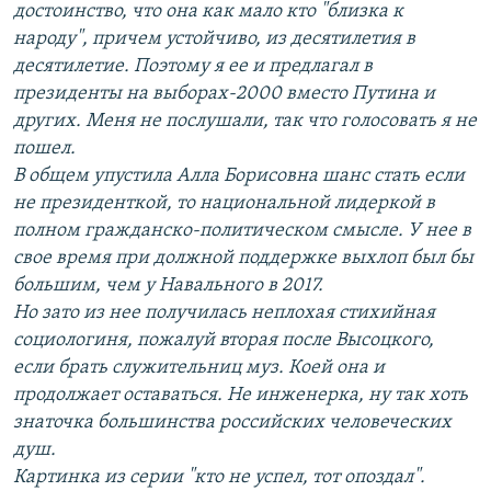
достоинство, что она как мало кто "близка к
народу", причем устойчиво, из десятилетия в
десятилетие. Поэтому я ее и предлагал в
президенты на выборах-2000 вместо Путина и
других. Меня не послушали, так что голосовать я не
пошел.
В общем упустила Алла Борисовна шанс стать если
не президенткой, то национальной лидеркой в
полном гражданско-политическом смысле. У нее в
свое время при должной поддержке выхлоп был бы
большим, чем у Навального в 2017.
Но зато из нее получилась неплохая стихийная
социологиня, пожалуй вторая после Высоцкого,
если брать служительниц муз. Коей она и
продолжает оставаться. Не инженерка, ну так хоть
знаточка большинства российских человеческих
душ.
Картинка из серии "кто не успел, тот опоздал".