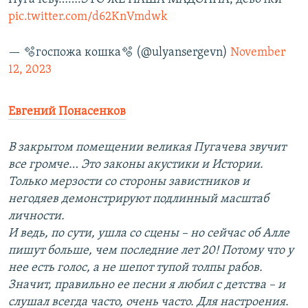
pic.twitter.com/d62KnVmdwk
— 🫧госпожа кошка🫧 (@ulyansergevn)
November
12, 2023
Евгений Понасенков
В закрытом помещении великая Пугачева звучит
все громче… Это законы акустики и Истории.
Только мерзости со стороны завистников и
негодяев демонстрируют подлинный масштаб
личности.
И ведь, по сути, ушла со сцены – но сейчас об Алле
пишут больше, чем последние лет 20! Потому что у
нее есть голос, а не шепот тупой толпы рабов.
Значит, правильно ее песни я любил с детства – и
слушал всегда часто, очень часто. Для настроения.