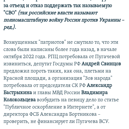
за отъезд и отказ поддержать так называемую
"СВО"
(так российские власти называют
полномасштабную войну России против Украины –
ред.)
.
Возмущенных "патриотов" не смутило то, что эти
слова были написаны более года назад, в начале
октября 2022 года. РПЦ потребовала от Пугачевой
извиниться, депутат Госдумы РФ
Андрей Свинцов
предложил пороть таких, как она, плетьми на
Красной площади, а организация "Зов народа"
потребовала от председателя СК РФ
Александр
Бастрыкина
и главы МВД России
Владимира
Колокольцева
возбудить на певицу дело по статье
"Публичное оскорбление в Интернете", а от
директора ФСБ Александра Бортникова –
проверить, не финансирует ли Пугачева ВСУ.