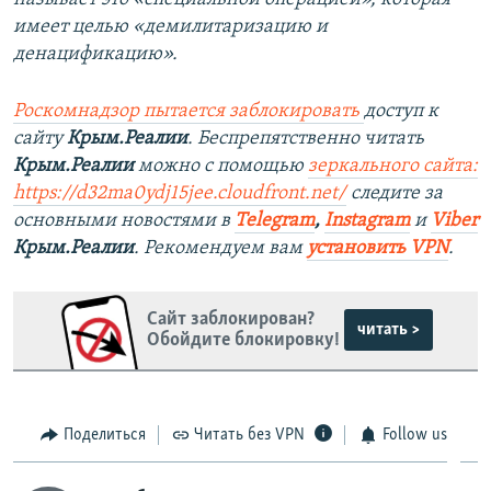
имеет целью «демилитаризацию и
денацификацию».
Роскомнадзор пытается заблокировать
доступ к
сайту
Крым.Реалии
. Беспрепятственно читать
Крым.Реалии
можно с помощью
зеркального сайта:
https://d32ma0ydj15jee.cloudfront.net/
следите за
основными новостями в
Telegram
,
Instagram
и
Viber
Крым.Реалии
. Рекомендуем вам
установить VPN
.
Сайт заблокирован?
читать >
Обойдите блокировку!
Поделиться
Читать без VPN
Follow us