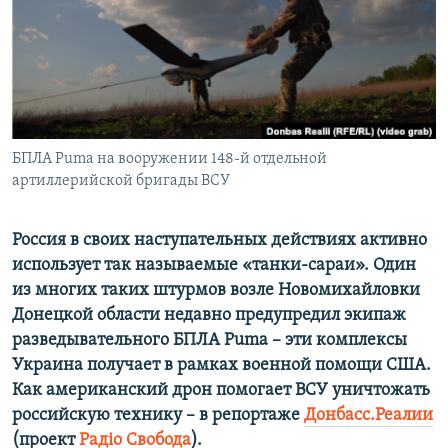
ПРИСОЕДИНЯЙТЕСЬ!
ПОБЕДИТЕЛЕЙ НЕ СУДЯТ?
КРЫМ.НЕПОКОРЕННЫЙ
ELIFBE
УКРАИНСКАЯ ПРОБЛЕМА КРЫМА
Все сайты RFE/RL
БПЛА Puma на вооружении 148-й отдельной
артиллерийской бригады ВСУ
Россия в своих наступательных действиях активно
использует так называемые «танки-сараи». Один
из многих таких штурмов возле Новомихайловки
Донецкой области недавно предупредил экипаж
разведывательного БПЛА Puma – эти комплексы
Украина получает в рамках военной помощи США.
Как американский дрон помогает ВСУ уничтожать
российскую технику – в репортаже
Донбасс.Реалии
(проект
Радіо Свобода
).