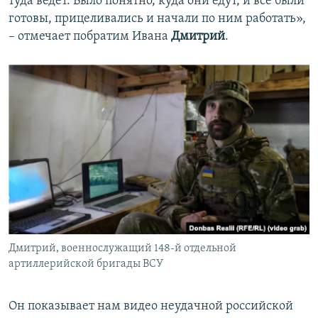
туда ведет. Было понятно, куда они едут, и все были
готовы, прицеливались и начали по ним работать»,
– отмечает побратим Ивана
Дмитрий
.
Дмитрий, военнослужащий 148-й отдельной
артиллерийской бригады ВСУ
Он показывает нам видео неудачной российской