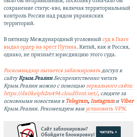
было бы неправильным, поскольку означало бы
сохранение статус-кво, включая территориальный
контроль России над рядом украинских
территорий.
В пятницу Международный уголовный
суд в Гааге
выдал ордер на арест Путина
. Китай, как и Россия,
однако, не признаёт юрисдикцию этого суда.
Роскомнадзор пытается заблокировать
доступ к
сайту
Крым.Реалии
.
Беспрепятственно читать
Крым.Реалии можно с помощью
зеркального сайта:
https://dx0keiph2m494.cloudfront.net/
,
следите за
основными новостями в
Telegram
,
Instagram
и
Viber
Крым.Реалии. Рекомендуем вам
установить VPN
.
Сайт заблокирован?
читать >
Обойдите блокировку!