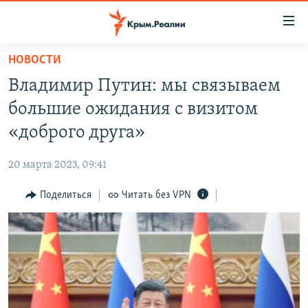
Доступность
ссылки
Вернуться
НОВОСТИ
к
НОВОСТИ
Владимир Путин: мы связываем
основному
СПЕЦПРОЕКТЫ
содержанию
большие ожидания с визитом
ВОДА
Вернутся
ГРУЗ 200
«доброго друга»
к
ИСТОРИЯ
КАРТА ВОЕННЫХ ОБЪЕКТОВ КРЫМА
главной
20 марта 2023, 09:41
ЕЩЕ
11 ЛЕТ ОККУПАЦИИ КРЫМА. 11 ИСТОРИЙ СОПРОТИВЛЕНИЯ
навигации
Вернутся
Поделиться
Читать без VPN
РАДІО СВОБОДА
ИНТЕРАКТИВ
к
КАК ОБОЙТИ БЛОКИРОВКУ
ИНФОГРАФИКА
поиску
ТЕЛЕПРОЕКТ КРЫМ.РЕАЛИИ
Українською
СОВЕТЫ ПРАВОЗАЩИТНИКОВ
Qırımtatar
ПРОПАВШИЕ БЕЗ ВЕСТИ