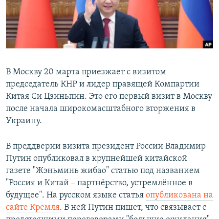
ПРИСОЕДИНЯЙТЕСЬ!
ПОБЕДИТЕЛЕЙ НЕ СУДЯТ?
КРЫМ.НЕПОКОРЕННЫЙ
ELIFBE
УКРАИНСКАЯ ПРОБЛЕМА КРЫМА
В Москву 20 марта приезжает с визитом
Все сайты RFE/RL
председатель КНР и лидер правящей Компартии
Китая Си Цзиньпин. Это его первый визит в Москву
после начала широкомасштабного вторжения в
Украину.
В преддверии визита президент России Владимир
Путин опубликовал в крупнейшей китайской
газете "Жэньминь жибао" статью под названием
"Россия и Китай – партнёрство, устремлённое в
будущее". На русском языке статья
опубл
икована на
сайте Кремля
. В ней Путин пишет, что связывает с