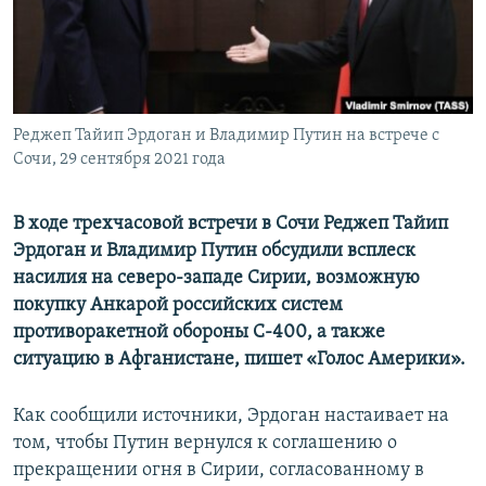
ПРИСОЕДИНЯЙТЕСЬ!
ПОБЕДИТЕЛЕЙ НЕ СУДЯТ?
КРЫМ.НЕПОКОРЕННЫЙ
ELIFBE
Реджеп Тайип Эрдоган и Владимир Путин на встрече с
УКРАИНСКАЯ ПРОБЛЕМА КРЫМА
Сочи, 29 сентября 2021 года
Все сайты RFE/RL
В ходе трехчасовой встречи в Сочи Реджеп Тайип
Эрдоган и Владимир Путин обсудили всплеск
насилия на северо-западе Сирии, возможную
покупку Анкарой российских систем
противоракетной обороны С-400, а также
ситуацию в Афганистане, пишет «Голос Америки».
Как сообщили источники, Эрдоган настаивает на
том, чтобы Путин вернулся к соглашению о
прекращении огня в Сирии, согласованному в