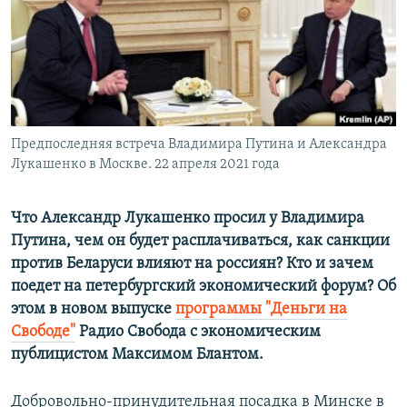
ПРИСОЕДИНЯЙТЕСЬ!
ПОБЕДИТЕЛЕЙ НЕ СУДЯТ?
КРЫМ.НЕПОКОРЕННЫЙ
ELIFBE
УКРАИНСКАЯ ПРОБЛЕМА КРЫМА
Все сайты RFE/RL
Предпоследняя встреча Владимира Путина и Александра
Лукашенко в Москве. 22 апреля 2021 года
Что Александр Лукашенко просил у Владимира
Путина, чем он будет расплачиваться, как санкции
против Беларуси влияют на россиян? Кто и зачем
поедет на петербургский экономический форум? Об
этом в новом выпуске
программы "Деньги на
Свободе"
Радио Свобода с экономическим
публицистом Максимом Блантом.
Добровольно-принудительная посадка в Минске в