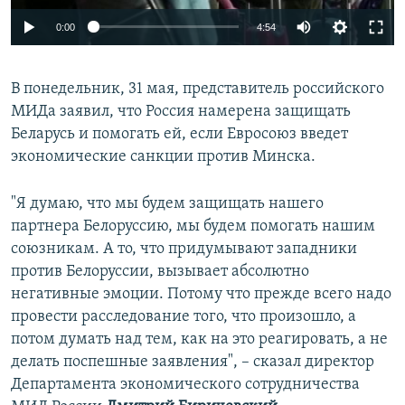
Auto
0:00
4:54
240p
В понедельник, 31 мая, представитель российского
360p
МИДа заявил, что Россия намерена защищать
Auto
240p
360p
480p
480p
Беларусь и помогать ей, если Евросоюз введет
720p
экономические санкции против Минска.
720p
1080p
1080p
"Я думаю, что мы будем защищать нашего
партнера Белоруссию, мы будем помогать нашим
союзникам. А то, что придумывают западники
против Белоруссии, вызывает абсолютно
негативные эмоции. Потому что прежде всего надо
провести расследование того, что произошло, а
потом думать над тем, как на это реагировать, а не
делать поспешные заявления", – сказал директор
Департамента экономического сотрудничества