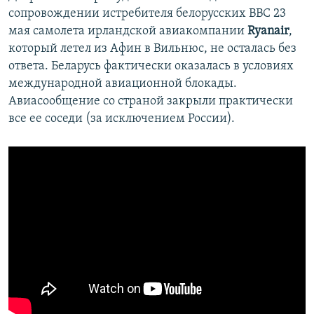
сопровождении истребителя белорусских ВВС 23
мая самолета ирландской авиакомпании
Ryanair
,
который летел из Афин в Вильнюс, не осталась без
ответа. Беларусь фактически оказалась в условиях
международной авиационной блокады.
Авиасообщение со страной закрыли практически
все ее соседи (за исключением России).