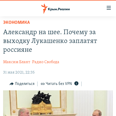
Доступность
ссылки
Вернуться
ЭКОНОМИКА
к
НОВОСТИ
Александр на шее. Почему за
основному
СПЕЦПРОЕКТЫ
содержанию
выходку Лукашенко заплатят
ВОДА
Вернутся
ГРУЗ 200
россияне
к
ИСТОРИЯ
КАРТА ВОЕННЫХ ОБЪЕКТОВ КРЫМА
главной
Максим Блант
Радио Свобода
ЕЩЕ
11 ЛЕТ ОККУПАЦИИ КРЫМА. 11 ИСТОРИЙ СОПРОТИВЛЕНИЯ
навигации
Вернутся
31 мая 2021, 22:35
РАДІО СВОБОДА
ИНТЕРАКТИВ
к
КАК ОБОЙТИ БЛОКИРОВКУ
ИНФОГРАФИКА
Поделиться
Читать без VPN
поиску
ТЕЛЕПРОЕКТ КРЫМ.РЕАЛИИ
Українською
СОВЕТЫ ПРАВОЗАЩИТНИКОВ
Qırımtatar
ПРОПАВШИЕ БЕЗ ВЕСТИ