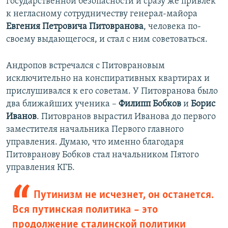
государственной безопасности и сразу же привлек
к негласному сотрудничеству генерал-майора
Евгения Петровича Питовранова
, человека по-
своему выдающегося, и стал с ним советоваться.
Андропов встречался с Питоврановым
исключительно на конспиративных квартирах и
прислушивался к его советам. У Питовранова было
два ближайших ученика –
Филипп Бобков
и
Борис
Иванов
. Питовранов вырастил Иванова до первого
заместителя начальника Первого главного
управления. Думаю, что именно благодаря
Питовранову Бобков стал начальником Пятого
управления КГБ.
Путинизм не исчезнет, он останется.
Вся путинская политика – это
продолжение сталинской политики