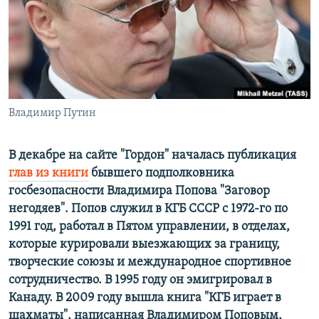
ПРИСОЕДИНЯЙТЕСЬ!
ПОБЕДИТЕЛЕЙ НЕ СУДЯТ?
КРЫМ.НЕПОКОРЕННЫЙ
ELIFBE
УКРАИНСКАЯ ПРОБЛЕМА КРЫМА
Все сайты RFE/RL
Владимир Путин
В декабре на сайте "Гордон" началась публикация
глав из книги
бывшего подполковника
госбезопасности Владимира Попова "Заговор
негодяев". Попов служил в КГБ СССР с 1972-го по
1991 год, работал в Пятом управлении, в отделах,
которые курировали выезжающих за границу,
творческие союзы и международное спортивное
сотрудничество. В 1995 году он эмигрировал в
Канаду. В 2009 году вышла книга "КГБ играет в
шахматы", написанная Владимиром Поповым,