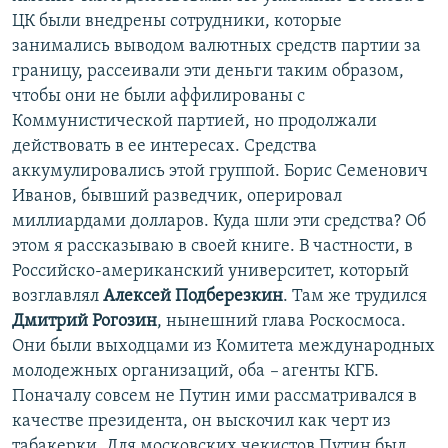
ЦК были внедрены сотрудники, которые
занимались выводом валютных средств партии за
границу, рассеивали эти деньги таким образом,
чтобы они не были аффилированы с
Коммунистической партией, но продолжали
действовать в ее интересах. Средства
аккумулировались этой группой. Борис Семенович
Иванов, бывший разведчик, оперировал
миллиардами долларов. Куда шли эти средства? Об
этом я рассказываю в своей книге. В частности, в
Российско-американский университет, который
возглавлял
Алексей Подберезкин
. Там же трудился
Дмитрий Рогозин
, нынешний глава Роскосмоса.
Они были выходцами из Комитета международных
молодежных организаций, оба
–
агенты КГБ.
Поначалу совсем не Путин ими рассматривался в
качестве президента, он выскочил как черт из
табакерки. Для московских чекистов Путин был