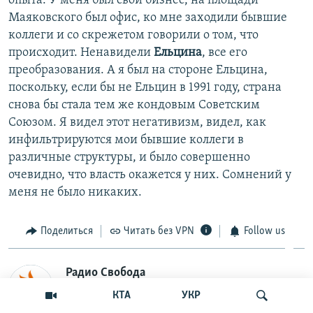
опыта. У меня был свой бизнес, на площади
Маяковского был офис, ко мне заходили бывшие
коллеги и со скрежетом говорили о том, что
происходит. Ненавидели
Ельцина
, все его
преобразования. А я был на стороне Ельцина,
поскольку, если бы не Ельцин в 1991 году, страна
снова бы стала тем же кондовым Советским
Союзом. Я видел этот негативизм, видел, как
инфильтрируются мои бывшие коллеги в
различные структуры, и было совершенно
очевидно, что власть окажется у них. Сомнений у
меня не было никаких.
Поделиться
Читать без VPN
Follow us
Радио Свобода
КТА
УКР
Оригинал публикации – на сайте
Радио
Свобода