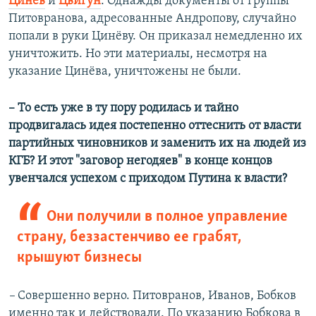
Цинёв
и
Цвигун
. Однажды документы от группы
Питовранова, адресованные Андропову, случайно
попали в руки Цинёву. Он приказал немедленно их
уничтожить. Но эти материалы, несмотря на
указание Цинёва, уничтожены не были.
– То есть уже в ту пору родилась и тайно
продвигалась идея постепенно оттеснить от власти
партийных чиновников и заменить их на людей из
КГБ? И этот "заговор негодяев" в конце концов
увенчался успехом с приходом Путина к власти?
Они получили в полное управление
страну, беззастенчиво ее грабят,
крышуют бизнесы
–
Совершенно верно. Питовранов, Иванов, Бобков
именно так и действовали. По указанию Бобкова в