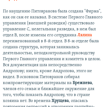
По наущению Питовранова была создана "Фирма",
как он сам ее называл. В системе Первого Главного
управления (внешней разведки) существовало
управление С, нелегальная разведка, в нем был
отдел В, после измены его сотрудника
Лялина
переименованный в 8-й отдел. В 8-м отделе была
создана структура, которая занималась
деятельностью, неподконтрольной руководству
Первого Главного управления и комитета в целом.
Вся документация шла непосредственно
Андропову; никто, кроме Андропова, этого не
видел. В основном Питовранов собирал
компрометирующие материалы на
Брежнева
,
членов его семьи и ближайшее окружение для
того, чтобы показать Андропову, что в стране
хозяина нет. Во времена
Хрущева
, опасаясь
повторения репрессий в отношении партийно-