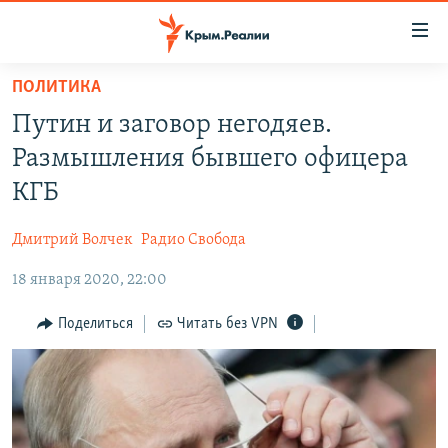
Доступность
ссылки
Вернуться
ПОЛИТИКА
к
НОВОСТИ
Путин и заговор негодяев.
основному
СПЕЦПРОЕКТЫ
содержанию
Размышления бывшего офицера
ВОДА
Вернутся
ГРУЗ 200
КГБ
к
ИСТОРИЯ
КАРТА ВОЕННЫХ ОБЪЕКТОВ КРЫМА
главной
Дмитрий Волчек
Радио Свобода
ЕЩЕ
11 ЛЕТ ОККУПАЦИИ КРЫМА. 11 ИСТОРИЙ СОПРОТИВЛЕНИЯ
навигации
Вернутся
18 января 2020, 22:00
РАДІО СВОБОДА
ИНТЕРАКТИВ
к
КАК ОБОЙТИ БЛОКИРОВКУ
ИНФОГРАФИКА
Поделиться
Читать без VPN
поиску
ТЕЛЕПРОЕКТ КРЫМ.РЕАЛИИ
Українською
СОВЕТЫ ПРАВОЗАЩИТНИКОВ
Qırımtatar
ПРОПАВШИЕ БЕЗ ВЕСТИ