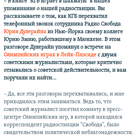
– В книге "КГБ играет в шахматы" я нашел
упоминание о нашей радиостанции. Вы
рассказываете о том, как КГБ перехватил
телефонный звонок сотрудника Радио Свобода
Юрия Дулерайна
из Нью-Йорка своему коллеге
Юрию Змию, работавшему в Мюнхене. В этом
разговоре Дулерайн упомянул о встрече на
Олимпийских играх в Лейк-Плэсиде
с двумя
советскими журналистами, которые критично
отзывались о советской действительности, и вам
поручили их найти…
–
Да, все эти разговоры перехватывались, и мне
приходилось этим заниматься. Ведь то, что
советский журналист посетил комнату в пресс-
центре Олимпийских игр, в которой находился
корреспондент радиостанции "Свобода", было
свидетельством политической неблагонадежности.