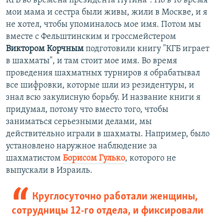
КГБ во времена президента Путина". Но в то время
мои мама и сестра были живы, жили в Москве, и я
не хотел, чтобы упоминалось мое имя. Потом мы
вместе с Фельштинским и гроссмейстером
Виктором Корчным
подготовили книгу "КГБ играет
в шахматы", и там стоит мое имя. Во время
проведения шахматных турниров я обрабатывал
все шифровки, которые шли из резидентуры, и
знал всю закулисную борьбу. И название книги я
придумал, потому что вместо того, чтобы
заниматься серьезными делами, мы
действительно играли в шахматы. Например, было
установлено наружное наблюдение за
шахматистом
Борисом Гулько
, которого не
выпускали в Израиль.
Круглосуточно работали женщины,
сотрудницы 12-го отдела, и фиксировали