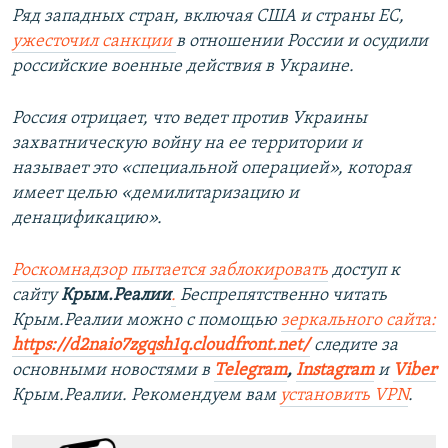
Ряд западных стран, включая США и страны ЕС,
ужесточил санкции
в отношении России и осудили
российские военные действия в Украине.
Россия отрицает, что ведет против Украины
захватническую войну на ее территории и
называет это «специальной операцией», которая
имеет целью «демилитаризацию и
денацификацию».
Роскомнадзор пытается заблокировать
доступ к
сайту
Крым.Реалии
.
Беспрепятственно читать
Крым.Реалии можно с помощью
зеркального сайта:
https://d2naio7zgqsh1q.cloudfront.net/
следите за
основными новостями в
Telegram
,
Instagram
и
Viber
Крым.Реалии. Рекомендуем вам
установить VPN
.