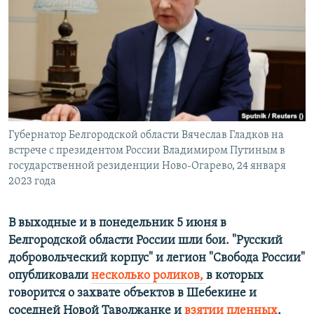
ПРИСОЕДИНЯЙТЕСЬ!
ПОБЕДИТЕЛЕЙ НЕ СУДЯТ?
КРЫМ.НЕПОКОРЕННЫЙ
ELIFBE
УКРАИНСКАЯ ПРОБЛЕМА КРЫМА
Все сайты RFE/RL
Губернатор Белгородской области Вячеслав Гладков на
встрече с президентом России Владимиром Путиным в
государственной резиденции Ново-Огарево, 24 января
2023 года
В выходные и в понедельник 5 июня в
Белгородской области России шли бои. "Русский
добровольческий корпус" и легион "Свобода России"
опубликовали
несколько роликов,
в которых
говорится о захвате объектов в Шебекине и
соседней Новой Таволжанке и
взятии пленных
,