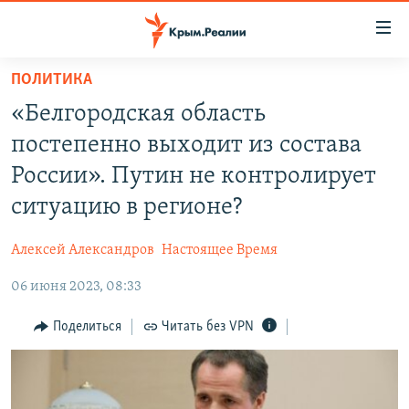
Доступность
ссылки
Вернуться
ПОЛИТИКА
к
НОВОСТИ
«Белгородская область
основному
СПЕЦПРОЕКТЫ
содержанию
постепенно выходит из состава
ВОДА
Вернутся
ГРУЗ 200
России». Путин не контролирует
к
ИСТОРИЯ
КАРТА ВОЕННЫХ ОБЪЕКТОВ КРЫМА
ситуацию в регионе?
главной
ЕЩЕ
11 ЛЕТ ОККУПАЦИИ КРЫМА. 11 ИСТОРИЙ СОПРОТИВЛЕНИЯ
навигации
Алексей Александров
Настоящее Время
Вернутся
РАДІО СВОБОДА
ИНТЕРАКТИВ
к
06 июня 2023, 08:33
КАК ОБОЙТИ БЛОКИРОВКУ
ИНФОГРАФИКА
поиску
Поделиться
Читать без VPN
ТЕЛЕПРОЕКТ КРЫМ.РЕАЛИИ
Українською
СОВЕТЫ ПРАВОЗАЩИТНИКОВ
Qırımtatar
ПРОПАВШИЕ БЕЗ ВЕСТИ