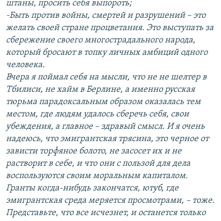
штаны, просить себя выпороть;
-Быть против войны, смертей и разрушений – это
желать своей стране процветания. Это выступать за
сбережение своего многострадального народа,
который бросают в топку личных амбиций одного
человека.
Вчера я поймал себя на мысли, что не не шелтер в
Тбилиси, не хайм в Берлине, а именно русская
тюрьма парадоксальным образом оказалась тем
местом, где людям удалось сберечь себя, свои
убеждения, а главное – здравый смысл. И я очень
надеюсь, что эмигрантская трясина, это черное от
зависти торфяное болото, не засосет их и не
растворит в себе, и что они с пользой для дела
воспользуются своим моральным капиталом.
Гранты когда-нибудь закончатся, ютуб, где
эмигрантская среда меряется просмотрами, – тоже.
Представьте, что все исчезнет, и останется только