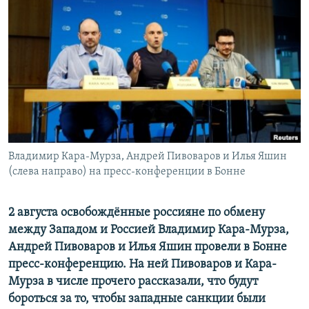
ПРИСОЕДИНЯЙТЕСЬ!
ПОБЕДИТЕЛЕЙ НЕ СУДЯТ?
КРЫМ.НЕПОКОРЕННЫЙ
ELIFBE
УКРАИНСКАЯ ПРОБЛЕМА КРЫМА
Все сайты RFE/RL
Владимир Кара-Мурза, Андрей Пивоваров и Илья Яшин
(слева направо) на пресс-конференции в Бонне
2 августа освобождённые россияне по обмену
между Западом и Россией Владимир Кара-Мурза,
Андрей Пивоваров и Илья Яшин провели в Бонне
пресс-конференцию. На ней Пивоваров и Кара-
Мурза в числе прочего рассказали, что будут
бороться за то, чтобы западные санкции были