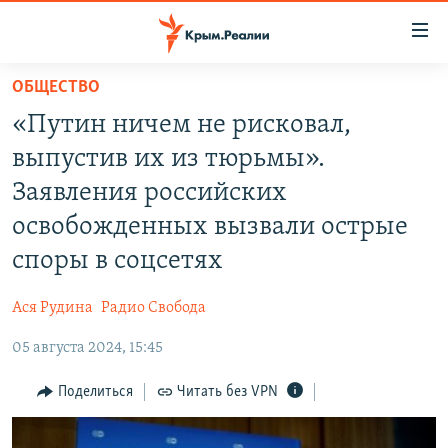
Доступность
ссылки
Вернуться
ОБЩЕСТВО
к
НОВОСТИ
«Путин ничем не рисковал,
основному
СПЕЦПРОЕКТЫ
содержанию
выпустив их из тюрьмы».
ВОДА
Вернутся
ГРУЗ 200
Заявления российских
к
ИСТОРИЯ
КАРТА ВОЕННЫХ ОБЪЕКТОВ КРЫМА
освобожденных вызвали острые
главной
ЕЩЕ
11 ЛЕТ ОККУПАЦИИ КРЫМА. 11 ИСТОРИЙ СОПРОТИВЛЕНИЯ
навигации
споры в соцсетях
Вернутся
РАДІО СВОБОДА
ИНТЕРАКТИВ
к
Ася Рудина
Радио Свобода
КАК ОБОЙТИ БЛОКИРОВКУ
ИНФОГРАФИКА
поиску
05 августа 2024, 15:45
ТЕЛЕПРОЕКТ КРЫМ.РЕАЛИИ
Українською
Поделиться
Читать без VPN
СОВЕТЫ ПРАВОЗАЩИТНИКОВ
Qırımtatar
ПРОПАВШИЕ БЕЗ ВЕСТИ