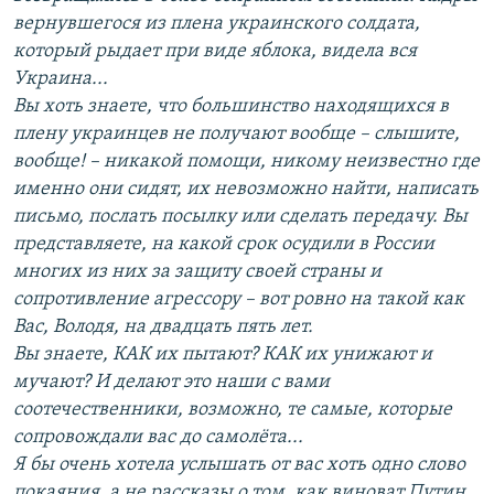
вернувшегося из плена украинского солдата,
который рыдает при виде яблока, видела вся
Украина...
Вы хоть знаете, что большинство находящихся в
плену украинцев не получают вообще – слышите,
вообще! – никакой помощи, никому неизвестно где
именно они сидят, их невозможно найти, написать
письмо, послать посылку или сделать передачу. Вы
представляете, на какой срок осудили в России
многих из них за защиту своей страны и
сопротивление агрессору – вот ровно на такой как
Вас, Володя, на двадцать пять лет.
Вы знаете, КАК их пытают? КАК их унижают и
мучают? И делают это наши с вами
соотечественники, возможно, те самые, которые
сопровождали вас до самолёта...
Я бы очень хотела услышать от вас хоть одно слово
покаяния, а не рассказы о том, как виноват Путин,