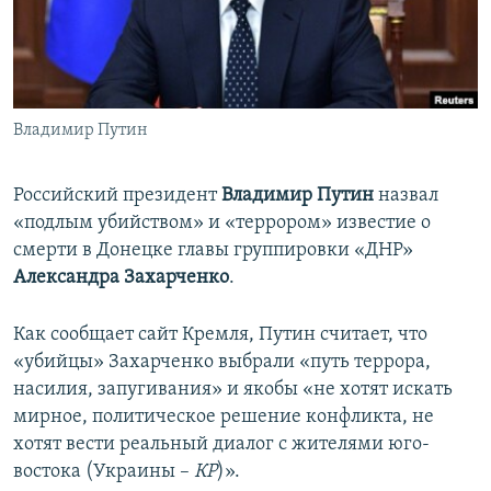
ПРИСОЕДИНЯЙТЕСЬ!
ПОБЕДИТЕЛЕЙ НЕ СУДЯТ?
КРЫМ.НЕПОКОРЕННЫЙ
ELIFBE
Владимир Путин
УКРАИНСКАЯ ПРОБЛЕМА КРЫМА
Все сайты RFE/RL
Российский президент
Владимир Путин
назвал
«подлым убийством» и «террором» известие о
смерти в Донецке главы группировки «ДНР»
Александра Захарченко
.
Как сообщает сайт Кремля, Путин считает, что
«убийцы» Захарченко выбрали «путь террора,
насилия, запугивания» и якобы «не хотят искать
мирное, политическое решение конфликта, не
хотят вести реальный диалог с жителями юго-
востока (Украины –
КР
)».