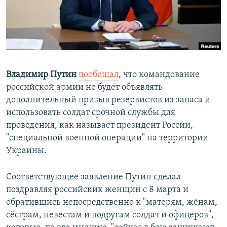
ПРИСОЕДИНЯЙТЕСЬ!
ПОБЕДИТЕЛЕЙ НЕ СУДЯТ?
КРЫМ.НЕПОКОРЕННЫЙ
ELIFBE
УКРАИНСКАЯ ПРОБЛЕМА КРЫМА
Владимир Путин
пообещал
, что командование
Все сайты RFE/RL
российской армии не будет объявлять
дополнительный призыв резервистов из запаса и
использовать солдат срочной службы для
проведения, как называет президент России,
"специальной военной операции" на территории
Украины.
Соответствующее заявление Путин сделал
поздравляя российских женщин с 8 марта и
обратившись непосредственно к "матерям, жёнам,
сёстрам, невестам и подругам солдат и офицеров",