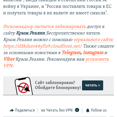
валютам", введя санкции в отношении России за
войну в Украине, и "России поставлять товары в ЕС
и получать товары в их валюте не имеет смысла".
Роско
мнадзор пытается заблокировать
доступ к
сайту
Крым.Реалии
.
Беспрепятственно читать
Крым.Реалии можно с помощью
зеркального сайта:
https://d3kdaro44yfiz9.cloudfront.net/
Также следите
за основными новостями в
Telegram
,
Instagram
и
Viber
Крым.Реалии. Рекомендуем вам
установить
VPN
.
Сайт заблокирован?
читать >
Обойдите блокировку!
Поделиться
Читать без VPN
Follow us