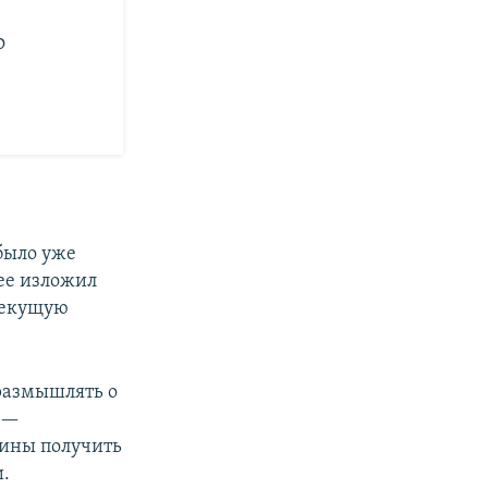
о
 было уже
ее изложил
текущую
размышлять о
, —
ины получить
и.