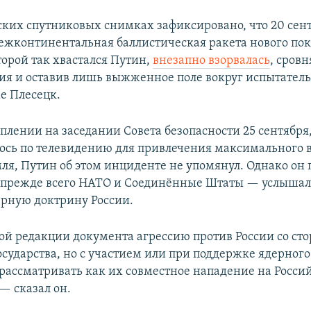
ких спутниковых снимках зафиксировано, что 20 сен
ежконтинентальная баллистическая ракета нового по
торой так хвастался Путин,
внезапно взорвалась
, сровн
ния и оставив лишь выжженное поле вокруг испытател
е Плесецк.
плении на заседании Совета безопасности 25 сентября
ось по телевидению для привлечения максимального 
ля, Путин об этом инциденте не упомянул. Однако он 
прежде всего НАТО и Соединённые Штаты — услышал
ерную доктрину России.
ой редакции документа агрессию против России со ст
сударства, но с участием или при поддержке ядерного
 рассматривать как их совместное нападение на Росси
— сказал он.