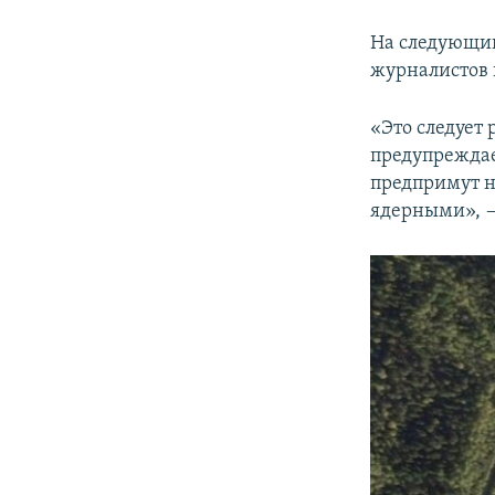
На следующий
журналистов 
«Это следует
предупреждае
предпримут н
ядерными», —