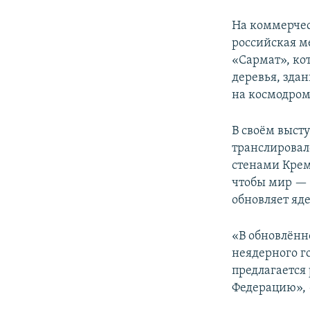
На коммерчес
российская м
«Сармат», ко
деревья, зда
на космодром
В своём высту
транслировал
стенами Крем
чтобы мир — 
обновляет яд
«В обновлённ
неядерного го
предлагается
Федерацию», 