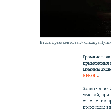
В годы президентства Владимира Путин
Громкие заяв
применения я
мнению экспе
RFE/RL
.
За пять дней 
условий, при
отношении пр
произошёл вп