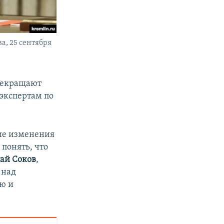
а, 25 сентября
прекращают
 экспертам по
ие изменения
 понять, что
ай Соков
,
 над
ю и