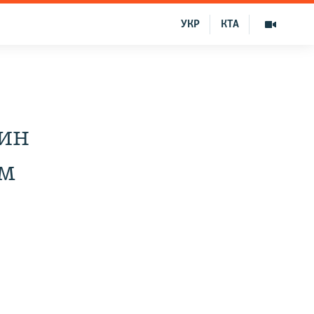
УКР
КТА
ин
ым