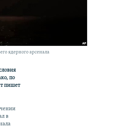
его ядерного арсенала
словия
ко, по
ет пишет
гчении
ал в
нала