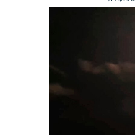
ПОБЕДИТЕЛЕЙ НЕ СУДЯТ?
КРЫМ.НЕПОКОРЕННЫЙ
ELIFBE
УКРАИНСКАЯ ПРОБЛЕМА КРЫМА