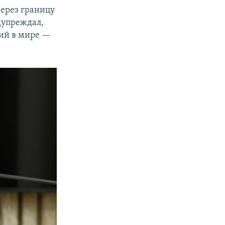
через границу
дупреждал,
ший в мире —