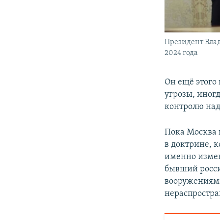
Президент Влад
2024 года
Он ещё этого
угрозы, иногд
контролю над
Пока Москва 
в доктрине, к
именно измен
бывший росси
вооружениями
нераспростр