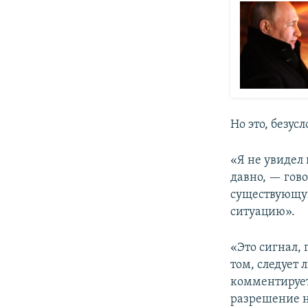
Но это, безусл
«Я не увидел 
давно, — гов
существующую
ситуацию».
«Это сигнал,
том, следует 
комментирует
разрешение н