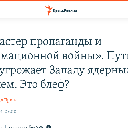
астер пропаганды и
мационной войны». Пут
 угрожает Западу ядерн
ем. Это блеф?
дд Принс
4, 09:00
ся
Читать без VPN