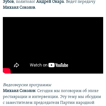
Зубов
, политолог
Андрей Окара
. Ведет передачу
Михаил Соколов
.
Видеоверсия программы
Михаил Соколов:
Сегодня мы поговорим об эпохе
реставрации и интервенции. Эту тему мы обсудим
с заместителем председателя Партии народной