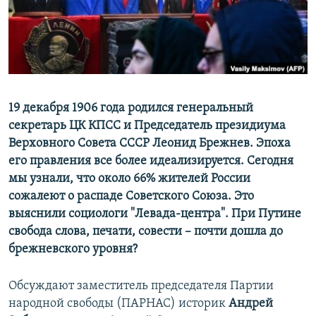
ПРИСОЕДИНЯЙТЕСЬ!
ПОБЕДИТЕЛЕЙ НЕ СУДЯТ?
КРЫМ.НЕПОКОРЕННЫЙ
ELIFBE
УКРАИНСКАЯ ПРОБЛЕМА КРЫМА
Все сайты RFE/RL
19 декабря 1906 года родился генеральный
секретарь ЦК КПСС и Председатель президиума
Верховного Совета СССР Леонид Брежнев. Эпоха
его правления все более идеализируется. Сегодня
мы узнали, что около 66% жителей России
сожалеют о распаде Советского Союза. Это
выяснили социологи "Левада-центра". При Путине
свобода слова, печати, совести – почти дошла до
брежневского уровня?
Обсуждают заместитель председателя Партии
народной свободы (ПАРНАС) историк
Андрей