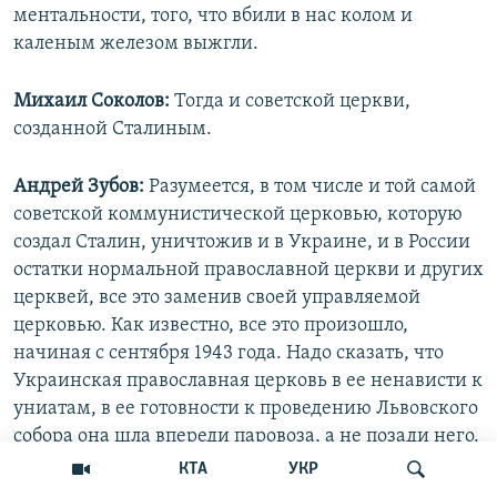
ментальности, того, что вбили в нас колом и
каленым железом выжгли.
Михаил Соколов:
Тогда и советской церкви,
созданной Сталиным.
Андрей Зубов:
Разумеется, в том числе и той самой
советской коммунистической церковью, которую
создал Сталин, уничтожив и в Украине, и в России
остатки нормальной православной церкви и других
церквей, все это заменив своей управляемой
церковью. Как известно, все это произошло,
начиная с сентября 1943 года. Надо сказать, что
Украинская православная церковь в ее ненависти к
униатам, в ее готовности к проведению Львовского
собора она шла впереди паровоза, а не позади него.
Эти все люди остались. Тот же старый Филарет
КТА
УКР
(Денисенко), он абсолютно известный человек с