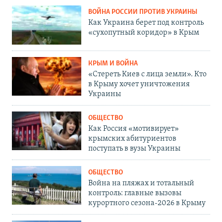
ВОЙНА РОССИИ ПРОТИВ УКРАИНЫ
Как Украина берет под контроль
«сухопутный коридор» в Крым
КРЫМ И ВОЙНА
«Стереть Киев с лица земли». Кто
в Крыму хочет уничтожения
Украины
ОБЩЕСТВО
Как Россия «мотивирует»
крымских абитуриентов
поступать в вузы Украины
ОБЩЕСТВО
Война на пляжах и тотальный
контроль: главные вызовы
курортного сезона-2026 в Крыму