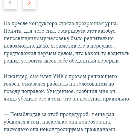
р
л
е
е
д
д
На кресле кондуктора стояла прозрачная урна.
ы
у
Понять, для чего снят с маршрута этот автобус,
д
ю
непосвященному человеку было решительно
у
щ
невозможно. Даже я, заметив его в переулке,
щ
и
предположил первым делом, что какой-то водитель
и
й
решил устроить здесь себе обеденный перерыв.
й
с
с
л
Искандер, сам член УИК с правом решающего
л
а
голоса, отказался работать на голосовании по
а
й
поводу поправок. Увиденное, сообщил мне он,
й
д
лишь убедило его в том, что он поступил правильно.
д
— Понаблюдав за этой процедурой, я еще раз
убедился в том, насколько она непрозрачна,
насколько она неконтролируема гражданами.