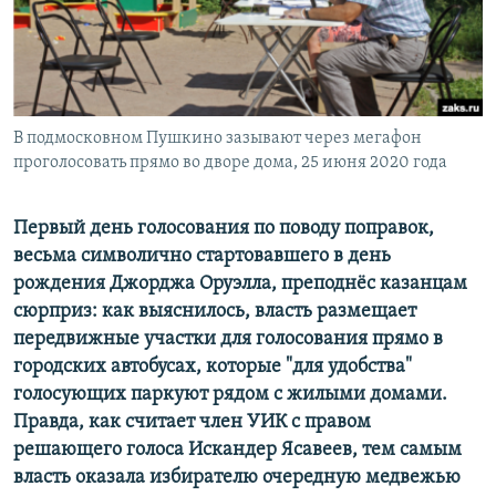
ПРИСОЕДИНЯЙТЕСЬ!
ПОБЕДИТЕЛЕЙ НЕ СУДЯТ?
КРЫМ.НЕПОКОРЕННЫЙ
ELIFBE
В подмосковном Пушкино зазывают через мегафон
УКРАИНСКАЯ ПРОБЛЕМА КРЫМА
проголосовать прямо во дворе дома, 25 июня 2020 года
Все сайты RFE/RL
Первый день голосования по поводу поправок,
весьма символично стартовавшего в день
рождения Джорджа Оруэлла, преподнёс казанцам
сюрприз: как выяснилось, власть размещает
передвижные участки для голосования прямо в
городских автобусах, которые "для удобства"
голосующих паркуют рядом с жилыми домами.
Правда, как считает член УИК с правом
решающего голоса Искандер Ясавеев, тем самым
власть оказала избирателю очередную медвежью