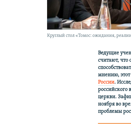
Круглый стол «Томос: ожидания, реали
Ведущие учен
считают, что
способствова
мнению, этот
России
. Иссл
российского 
церкви. Зафи
ноября во вр
проблемы рос