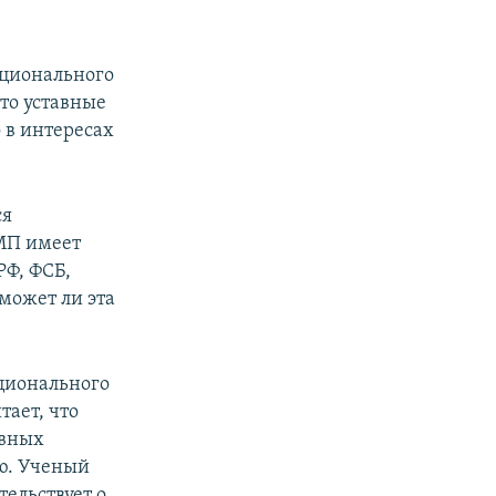
ационального
то уставные
 в интересах
ся
 МП имеет
РФ, ФСБ,
может ли эта
ционального
тает, что
авных
ю. Ученый
тельствует о