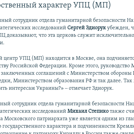
арственный характер УПЦ (МП)
ный сотрудник отдела гуманитарной безопасности Н
ратегических исследований
Сергей Здиорук
убежден, ч
Ц доказывают, что эта церковь служит исключительно
и.
 центр УПЦ (МП) находится в Москве, она подчиняет
ству Российской Федерации. Кроме этого, руководство
а заключенных соглашений с Министерством обороны 
едки, Министерством образования РФ и так далее. Так 
ить интересам Украины?» ‒ отмечает Здиорук.
ный сотрудник отдела гуманитарной безопасности На
ратегических исследований
Михаил Степико
также счи
ра Московского патриархата уже является одним из гл
о государственного характера и подчиненности Кремл
 отношение к патриарху Кириллу в России также свиде