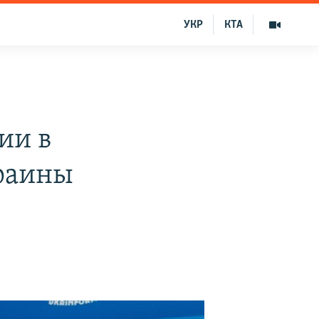
УКР
КТА
ии в
краины