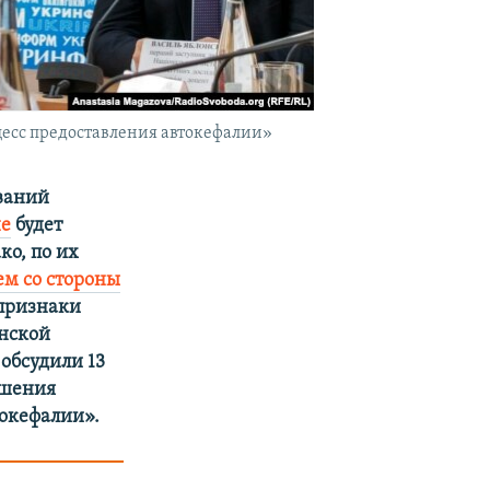
цесс предоставления автокефалии»
ваний
не
будет
о, по их
м со стороны
 признаки
инской
обсудили 13
ешения
токефалии».