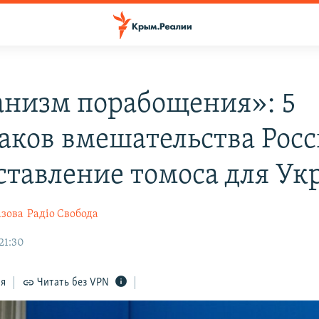
низм порабощения»: 5
аков вмешательства Росс
ставление томоса для У
азова
Радіо Свобода
21:30
ся
Читать без VPN