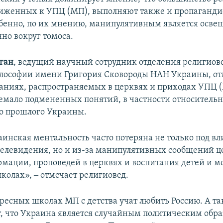
иженных к УПЦ (МП), выполняют также и пропаганди
бенно, по их мнению, манипулятивным является осве
но вокруг томоса.
ган
, ведущий научный сотрудник отделения религиов
лософии имени Григория Сковороды НАН Украины, отм
аниях, распространяемых в церквях и приходах УПЦ 
емало подмененных понятий, в частности относитель
о прошлого Украины.
аинская ментальность часто потеряна не только под в
телевидения, но и из-за манипулятивных сообщений 
рмации, проповедей в церквях и воспитания детей и м
колах», ‒ отмечает религиовед.
кресных школах МП с детства учат любить Россию. А т
, что Украина является случайным политическим обра