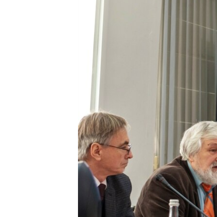
ПОБЕДИТЕЛЕЙ НЕ СУДЯТ?
КРЫМ.НЕПОКОРЕННЫЙ
ELIFBE
УКРАИНСКАЯ ПРОБЛЕМА КРЫМА