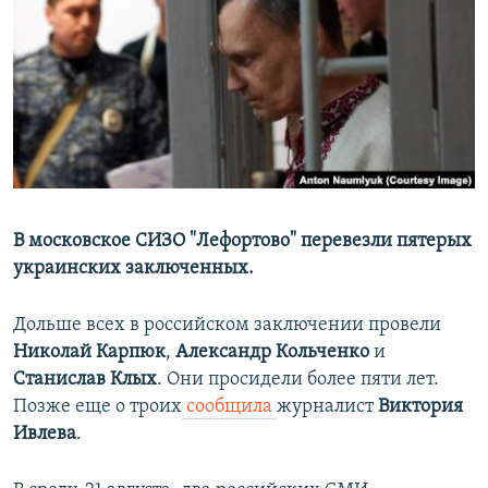
ПРИСОЕДИНЯЙТЕСЬ!
ПОБЕДИТЕЛЕЙ НЕ СУДЯТ?
КРЫМ.НЕПОКОРЕННЫЙ
ELIFBE
УКРАИНСКАЯ ПРОБЛЕМА КРЫМА
Все сайты RFE/RL
В московское СИЗО "Лефортово" перевезли пятерых
украинских заключенных.
Дольше всех в российском заключении провели
Николай Карпюк
,
Александр Кольченко
и
Станислав Клых
. Они просидели более пяти лет.
Позже еще о троих
сообщила
журналист
Виктория
Ивлева
.