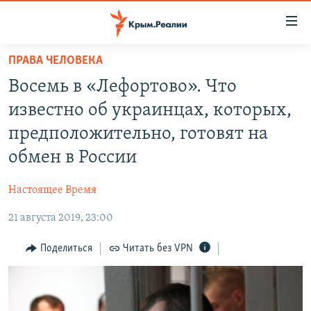
Доступность
ссылки
Вернуться
ПРАВА ЧЕЛОВЕКА
к
НОВОСТИ
Восемь в «Лефортово». Что
основному
СПЕЦПРОЕКТЫ
содержанию
известно об украинцах, которых,
ВОДА
Вернутся
ГРУЗ 200
предположительно, готовят на
к
ИСТОРИЯ
КАРТА ВОЕННЫХ ОБЪЕКТОВ КРЫМА
обмен в России
главной
ЕЩЕ
11 ЛЕТ ОККУПАЦИИ КРЫМА. 11 ИСТОРИЙ СОПРОТИВЛЕНИЯ
навигации
Настоящее Время
Вернутся
РАДІО СВОБОДА
ИНТЕРАКТИВ
к
21 августа 2019, 23:00
КАК ОБОЙТИ БЛОКИРОВКУ
ИНФОГРАФИКА
поиску
Поделиться
Читать без VPN
ТЕЛЕПРОЕКТ КРЫМ.РЕАЛИИ
Українською
СОВЕТЫ ПРАВОЗАЩИТНИКОВ
Qırımtatar
ПРОПАВШИЕ БЕЗ ВЕСТИ