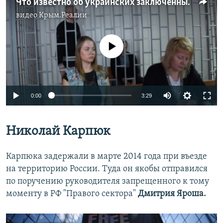
Что известно об украинских заключенных, которых, предположительно, готовят на обмен в России
видео
Крым.Реалии
No media source currently available
0:00
3:29
Николай Карпюк
Карпюка задержали в марте 2014 года при въезде
на территорию России. Туда он якобы отправился
по поручению руководителя запрещенного к тому
моменту в РФ "Правого сектора"
Дмитрия Яроша.