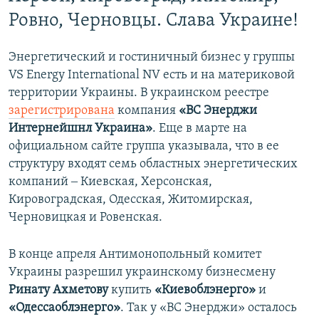
Ровно, Черновцы. Слава Украине!
Энергетический и гостиничный бизнес у группы
VS Energy International NV есть и на материковой
территории Украины. В украинском реестре
зарегистрирована
компания
«ВС Энерджи
Интернейшнл Украина»
. Еще в марте на
официальном сайте группа указывала, что в ее
структуру входят семь областных энергетических
компаний ‒ Киевская, Херсонская,
Кировоградская, Одесская, Житомирская,
Черновицкая и Ровенская.
В конце апреля Антимонопольный комитет
Украины разрешил украинскому бизнесмену
Ринату Ахметову
купить
«Киевоблэнерго»
и
«Одессаоблэнерго»
. Так у «ВС Энерджи» осталось