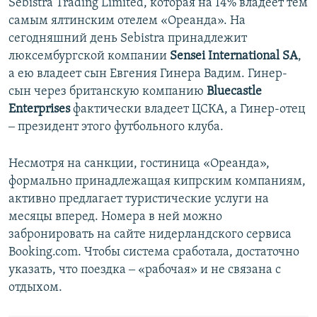
Sebistra Trading Limited, которая на 14% владеет тем
самым ялтинским отелем «Ореанда». На
сегодняшний день Sebistra принадлежит
люксембургской компании
Sensei International SA
,
а ею владеет сын Евгения Гинера Вадим. Гинер-
сын через британскую компанию
Bluecastle
Enterprises
фактически владеет ЦСКА, а Гинер-отец
‒ президент этого футбольного клуба.
Несмотря на санкции, гостиница «Ореанда»,
формально принадлежащая кипрским компаниям,
активно предлагает туристические услуги на
месяцы вперед. Номера в ней можно
забронировать на сайте нидерландского сервиса
Booking.com. Чтобы система сработала, достаточно
указать, что поездка ‒ «рабочая» и не связана с
отдыхом.