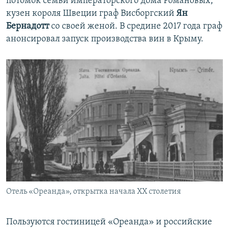
потомок семьи императорского дома Романовых,
кузен короля Швеции граф Висборгский
Ян
Бернадотт
со своей женой. В средине 2017 года граф
анонсировал запуск производства вин в Крыму.
Отель «Ореанда», открытка начала XX столетия
Пользуются гостиницей «Ореанда» и российские