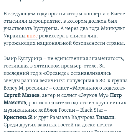
В следующем году организаторы концерта в Киеве
отменили мероприятие, в котором должен был
участвовать Кустурица. А через два года Минкульт
Украины
внес
режиссера в список лиц,
угрожающих национальной безопасности страны.
Эмир Кустурица ‒ не единственная знаменитость,
гостившая в ялтинском премьер-отеле. За
последний год в «Ореанде» останавливались
звезды разной величины: популярная в 80-х группа
Boney M, россияне ‒ солист «Морального кодекса»
Сергей Мазаев
, актер и солист «Звуков Му»
Петр
Мамонов
, рэп-исполнители одного из крупнейших
музыкальных лейблов России ‒ Black Star ‒
Кристина Si
и друг Рамзана Кадырова
Тимати
.
Среди других важных гостей на доске почета ‒