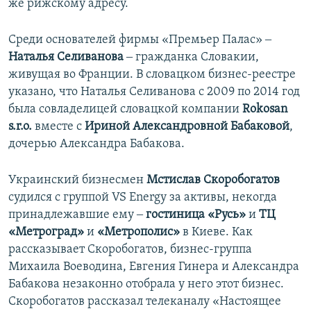
же рижскому адресу.
Среди основателей фирмы «Премьер Палас» ‒
Наталья Селиванова
‒ гражданка Словакии,
живущая во Франции. В словацком бизнес-реестре
указано, что Наталья Селиванова с 2009 по 2014 год
была совладелицей словацкой компании
Rokosan
s.r.o.
вместе с
Ириной Александровной Бабаковой
,
дочерью Александра Бабакова.
Украинский бизнесмен
Мстислав Скоробогатов
судился с группой VS Energy за активы, некогда
принадлежавшие ему ‒
гостиница «Русь»
и
ТЦ
«Метроград»
и
«Метрополис»
в Киеве. Как
рассказывает Скоробогатов, бизнес-группа
Михаила Воеводина, Евгения Гинера и Александра
Бабакова незаконно отобрала у него этот бизнес.
Скоробогатов рассказал телеканалу «Настоящее