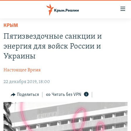
Доступность
ссылки
Вернуться
КРЫМ
к
НОВОСТИ
Пятизвездочные санкции и
основному
СПЕЦПРОЕКТЫ
содержанию
энергия для войск России и
ВОДА
Вернутся
ГРУЗ 200
Украины
к
ИСТОРИЯ
КАРТА ВОЕННЫХ ОБЪЕКТОВ КРЫМА
главной
Настоящее Время
ЕЩЕ
11 ЛЕТ ОККУПАЦИИ КРЫМА. 11 ИСТОРИЙ СОПРОТИВЛЕНИЯ
навигации
Вернутся
22 декабря 2019, 18:00
РАДІО СВОБОДА
ИНТЕРАКТИВ
к
КАК ОБОЙТИ БЛОКИРОВКУ
ИНФОГРАФИКА
Поделиться
Читать без VPN
поиску
ТЕЛЕПРОЕКТ КРЫМ.РЕАЛИИ
Українською
СОВЕТЫ ПРАВОЗАЩИТНИКОВ
Qırımtatar
ПРОПАВШИЕ БЕЗ ВЕСТИ