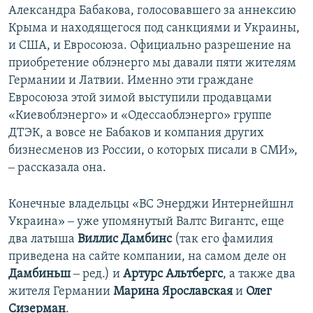
Александра Бабакова, голосовавшего за аннексию
Крыма и находящегося под санкциями и Украины,
и США, и Евросоюза. Официально разрешение на
приобретение облэнерго мы давали пяти жителям
Германии и Латвии. Именно эти граждане
Евросоюза этой зимой выступили продавцами
«Киевоблэнерго» и «Одессаоблэнерго» группе
ДТЭК, а вовсе не Бабаков и компания других
бизнесменов из России, о которых писали в СМИ»,
‒ рассказала она.
Конечные владельцы «ВС Энерджи Интернейшнл
Украина» ‒ уже упомянутый Валтс Вигантс, еще
два латыша
Виллис Дамбинс
(так его фамилия
приведена на сайте компании, на самом деле он
Дамбиньш
‒ ред.) и
Артурс Альтбергс
, а также два
жителя Германии
Марина Ярославская
и
Олег
Сизерман
.