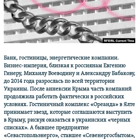
ПРИСОЕДИНЯЙТЕСЬ!
ПОБЕДИТЕЛЕЙ НЕ СУДЯТ?
КРЫМ.НЕПОКОРЕННЫЙ
ELIFBE
УКРАИНСКАЯ ПРОБЛЕМА КРЫМА
Все сайты RFE/RL
Банк, гостиницы, энергетические компании.
Бизнес-империя, близкая к россиянам Евгению
Гинеру, Михаилу Воеводину и Александру Бабакову,
до 2014 года разрослась по всей территории
Украины. После аннексии Крыма часть компаний
продолжила работать фактически в российских
условиях. Гостиничный комплекс «Ореанда» в Ялте
принимает звезд, которые соглашаются выступить
в Крыму, рискуя оказаться в украинских «черных
списках». А бывшее предприятие
«Севастопольэнерго», ставшее «Севенергосбытом»,