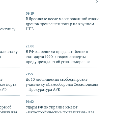
09:19
В Ярославле после массированной атаки
дронов произошел пожар на крупном
рейтингу
НПЗ
6
23:00
али атаку
В РФ разрешили продавать бензин
ы
стандарта 1990-х годов: эксперты
предупреждают об угрозе здоровью
21:27
ст
До 10 лет лишения свободы грозит
зле порта
участнику «Самообороны Севастополя»
е РФ
– Прокуратура АРК
19:42
оры об
Удары РФ по Украине имеют
оливу для
«катастрофические последствия» для