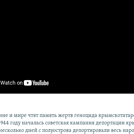
аине и мире чтят память жертв геноцида крымскотатар
 1944 году началась советская кампания депортации к
несколько дней с полуострова депортировали весь наро