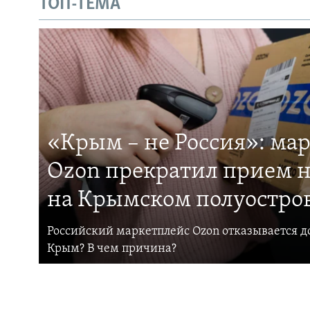
ТОП-ТЕМА
«Крым – не Россия»: ма
Ozon прекратил прием н
на Крымском полуостро
Российский маркетплейс Ozon отказывается до
Крым? В чем причина?