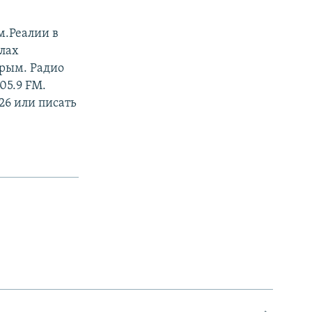
м.Реалии в
алах
Крым. Радио
05.9 FM.
26 или писать