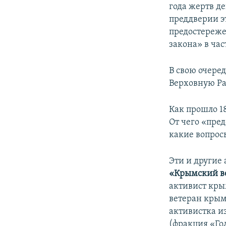
года жертв д
преддверии э
предостереже
закона» в ча
В свою очере
Верховную Ра
Как прошло 1
От чего «пре
какие вопросы
Эти и другие
«Крымский в
активист кры
ветеран крым
активистка и
(фракция «Го