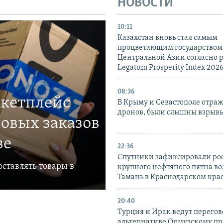
НОВОСТИ
10:11
Казахстан вновь стал самым
процветающим государством
Центральной Азии согласно 
Legatum Prosperity Index 202
08:36
ркетплейс
В Крыму и Севастополе отраж
дронов, были слышны взрыв
овых заказов
ве
22:36
Спутники зафиксировали ро
ставлять товары в
крупного нефтяного пятна во
Тамань в Краснодарском кра
20:40
Турция и Ирак ведут перегов
альтернативе Ормузскому пр