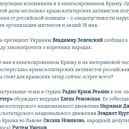
епортации вспоминали и в аннексированном Крыму. О
той даты несколько крымскотатарских активистов по
ния от российской полиции – о «недопустимости нар
сти организации митингов и акций 18 мая.
дь президент Украины
Владимир Зеленский
сообщил о
ду законопроекта о коренных народах.
8 мая в аннексированном Крыму и на материковой ча
достерегала» крымскотатарских активистов российска
 стоят для крымских татар сейчас острее всего?
 актуальные темы в студии
Радио Крым.Реалии
в ток-ш
ечер»
обсуждает ведущая
Елена Ремовская
. Ее собесед
мскотатарского национального движения
Нариман Д
скотатарского национального движения
Зевджет Кур
з Крыма во Львове
Оксана Новикова
, народный депута
лос»)
Рустем Умеров
.