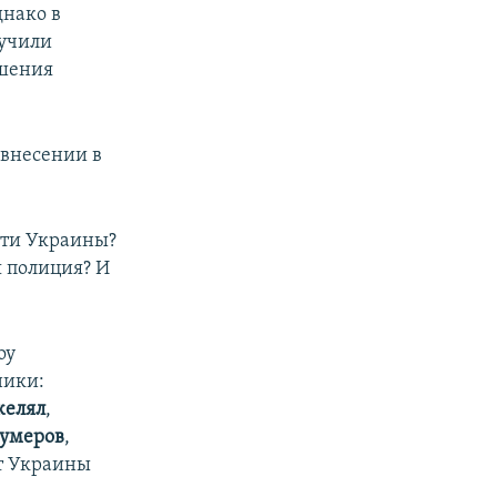
днако в
лучили
ушения
 внесении в
сти Украины?
я полиция? И
оу
ники:
желял
,
тумеров
,
т Украины