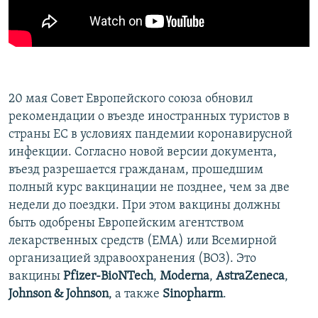
ПРИСОЕДИНЯЙТЕСЬ!
ПОБЕДИТЕЛЕЙ НЕ СУДЯТ?
КРЫМ.НЕПОКОРЕННЫЙ
ELIFBE
УКРАИНСКАЯ ПРОБЛЕМА КРЫМА
20 мая Совет Европейского союза обновил
Все сайты RFE/RL
рекомендации о въезде иностранных туристов в
страны ЕС в условиях пандемии коронавирусной
инфекции. Согласно новой версии документа,
въезд разрешается гражданам, прошедшим
полный курс вакцинации не позднее, чем за две
недели до поездки. При этом вакцины должны
быть одобрены Европейским агентством
лекарственных средств (EMA) или Всемирной
организацией здравоохранения (ВОЗ). Это
вакцины
Pfizer-BioNTech
,
Moderna
,
AstraZeneca
,
Johnson & Johnson
, а также
Sinopharm
.