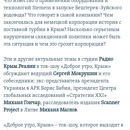
Что известно о применении оборудования и
технологий Siemens в запуске Бештерек-Зуйского
водовода? Что говорят в самой компании? Чем
закончилась для немецкой корпорации история с
поставкой турбин в Крым? Насколько серьезным
нарушением санкционной политики может быть
эта ситуация и чем это грозит корпорации?
Эти и другие актуальные темы в студии
Радио
Крым.Реалии
в ток-шоу «Доброе утро, Крым»
обсуждают ведущий
Сергей Мокрушин
и его
собеседники: экс-представитель президента
Украины в АРК Борис Бабин, президент Центра
глобальных исследований «Стратегии XXI»
Михаил Гончар
, расследователь издания
Scanner
Project
в Литве
Михаил Маглов
.​
«Доброе утро, Крым» – ток-шоу, которое выходит в