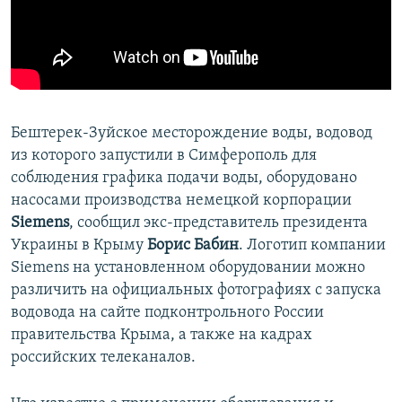
ПРИСОЕДИНЯЙТЕСЬ!
ПОБЕДИТЕЛЕЙ НЕ СУДЯТ?
КРЫМ.НЕПОКОРЕННЫЙ
ELIFBE
УКРАИНСКАЯ ПРОБЛЕМА КРЫМА
Бештерек-Зуйское месторождение воды, водовод
Все сайты RFE/RL
из которого запустили в Симферополь для
соблюдения графика подачи воды, оборудовано
насосами производства немецкой корпорации
Siemens
, сообщил экс-представитель президента
Украины в Крыму
Борис Бабин
. Логотип компании
Siemens на установленном оборудовании можно
различить на официальных фотографиях с запуска
водовода на сайте подконтрольного России
правительства Крыма, а также на кадрах
российских телеканалов.