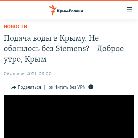
Доступность
ссылки
Вернуться
НОВОСТИ
к
НОВОСТИ
Подача воды в Крыму. Не
основному
СПЕЦПРОЕКТЫ
содержанию
обошлось без Siemens? – Доброе
ВОДА
Вернутся
ГРУЗ 200
утро, Крым
к
ИСТОРИЯ
КАРТА ВОЕННЫХ ОБЪЕКТОВ КРЫМА
главной
06 апреля 2021, 08:00
ЕЩЕ
11 ЛЕТ ОККУПАЦИИ КРЫМА. 11 ИСТОРИЙ СОПРОТИВЛЕНИЯ
навигации
Вернутся
Поделиться
Читать без VPN
РАДІО СВОБОДА
ИНТЕРАКТИВ
к
КАК ОБОЙТИ БЛОКИРОВКУ
ИНФОГРАФИКА
поиску
ТЕЛЕПРОЕКТ КРЫМ.РЕАЛИИ
Українською
СОВЕТЫ ПРАВОЗАЩИТНИКОВ
Qırımtatar
ПРОПАВШИЕ БЕЗ ВЕСТИ